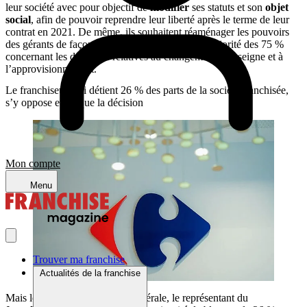
leur société avec pour objectif de
modifier
ses statuts et son
objet
social
, afin de pouvoir reprendre leur liberté après le terme de leur
contrat en 2021. De même, ils souhaitent réaménager les pouvoirs
des gérants de façon à ne plus être soumis à la majorité des 75 %
concernant les décisions relatives au changement d’enseigne et à
l’approvisionnement.
Le franchiseur, qui détient 26 % des parts de la société franchisée,
s’y oppose et bloque la décision
Mon compte
Menu
Trouver ma franchise
Actualités de la franchise
Mais lors de cette assemblée générale, le représentant du