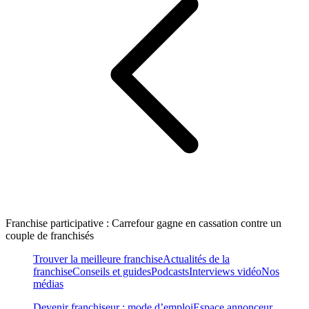
Franchise participative : Carrefour gagne en cassation contre un
couple de franchisés
Trouver la meilleure franchise
Actualités de la
franchise
Conseils et guides
Podcasts
Interviews vidéo
Nos
médias
Devenir franchiseur : mode d’emploi
Espace annonceur