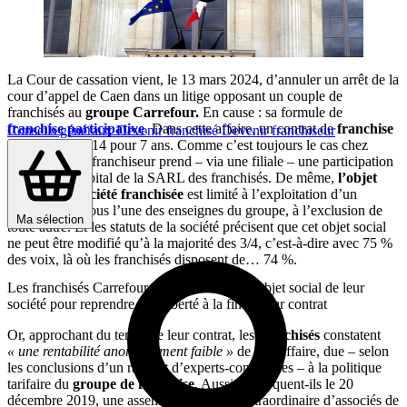
La Cour de cassation vient, le 13 mars 2024, d’annuler un arrêt de la
cour d’appel de Caen dans un litige opposant un couple de
franchisés au
groupe Carrefour.
En cause : sa formule de
franchise participative
. Dans cette affaire, un contrat de
franchise
Conseils généraux
Devenir franchisé
Devenir franchiseur
est signé en 2014 pour 7 ans. Comme c’est toujours le cas chez
Carrefour
, le franchiseur prend – via une filiale – une participation
de 26 % au capital de la SARL des franchisés. De même,
l’objet
social de la société franchisée
est limité à l’exploitation d’un
supermarché sous l’une des enseignes du groupe, à l’exclusion de
Ma sélection
toute autre. Et les statuts de la société précisent que cet objet social
ne peut être modifié qu’à la majorité des 3/4, c’est-à-dire avec 75 %
des voix, là où les franchisés disposent de… 74 %.
Les franchisés Carrefour veulent modifier l’objet social de leur
société pour reprendre leur liberté à la fin de leur contrat
Or, approchant du terme de leur contrat, les
franchisés
constatent
« une rentabilité anormalement faible »
de leur affaire, due – selon
les conclusions d’un rapport d’experts-comptables – à la politique
tarifaire du
groupe de franchise
. Aussi convoquent-ils le 20
décembre 2019, une assemblée générale extraordinaire d’associés de