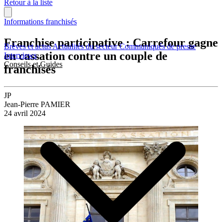
Retour à la liste
Informations franchisés
Franchise participative : Carrefour gagne
Brèves et actus
Actualités du secteur
Communiqués de presse
en cassation contre un couple de
Interviews
Conseils et Guides
franchisés
JP
Jean-Pierre PAMIER
24 avril 2024