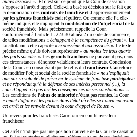
autres associés ».
Et c’est sur ce point que la Cour de cassation
s’oppose à l’arrêt d’appel. Celle-ci a basé sa décision sur le fait que
la dénonciation des
contrats de franchise
et d’approvisionnement
par les
gérants franchisés
était régulière. Or, comme elle l’a elle-
même indiqué, elle impliquait la
modification de l’objet social
de la
société franchisée. Mais précisément, rappelle la Cour,
conformément à l’article L. 223-30 alinéa 2 du code de commerce,
de telles modifications
« échappent à la compétence du gérant ».
La
loi attribuant cette capacité
« expressément aux associés ».
Le texte
précise même qu’ils doivent représenter
«
au moins les trois quarts
des parts sociales ».
Les
gérants franchisés
ne pouvaient pas, dans
ces circonstances, dénoncer valablement leurs contrats. Conclusion
de la Cour : en considérant que le refus du
franchiseur Carrefour
de modifier l’objet social de la société franchisée
« ne s’expliquait
que par sa volonté de préserver le système de franchise
participative
et ne répondait qu’à la défense de ses intérêts personnel (…), la
cour d’appel n’a pas tiré les conséquences de ses constatations ».
Les conditions de
l’abus de minorité
n’étant pas réunies, la Cour
« remet l’affaire et les parties dans l’état où elles se trouvaient avant
cet arrêt et les renvoie devant la cour d’appel de Rouen ».
Un revers pour les franchisés Carrefour en conflit avec leur
franchiseur
Cet arrêt n’indique pas une position nouvelle de la Cour de cassation
qui fait au contraire explicitement référence à une de ses décisions