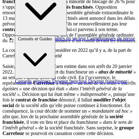
franchiseur Carrefour
utilise sa minorité de blocage de 26 % pour
s’opposer à la volonté des
associés franchisés
. Opposition
renouvelée lors d’une seconde assemblée générale extraordinaire le
13 mars 2020, après que les franchisés aient annoncé dans les délais
prévus (soit un an à l’avance) qu’ils ne renouvelleraient pas leur
contrat de franchise
une fois celui-ci parvenu à son terme.
Opposition confirmée encore lors de l’assemblée générale ordinaire
Brèves et actus
Actualités du secteur
Communiqués de presse
Conseils et Guides
du 12 juin 2020. D’où la naissance d’un conflit devant les tribunaux.
Interviews
La cour d’appel de Caen considère en 2022 qu’il y a, de la part de
Carrefour, un abus de minorité
Saisie, la cour d’appel de Caen estime dans son arrêt du 20 janvier
2022, qu’ il y a eu, de la part du franchiseur un
«
abus de minorité
»
au sens de l’article 1833 du code civil. En l’occurrence, le
Conseils généraux
Devenir franchisé
Devenir franchiseur
représentant de
Carrefour
a bloqué – au nom de ses seuls
« intérêts
égoïstes »
une décision qui était
« dans l’intérêt général de la
société »
. Décision qui lui était même
« indispensable »,
puisqu’une
fois le
contrat de franchise
dénoncé, il fallait
modifier l’objet
social
de la société afin qu’elle puisse continuer à fonctionner. En
conséquence, la cour décide de nommer un
« mandataire ad hoc »
afin que, lors de la prochaine assemblée générale de la
société
franchisée
, il vote en lieu et place du franchiseur
« dans le sens de
l’intérêt général »
de la société franchisée. Sans surprise, le
groupe
Carrefour
se pourvoit en cassation contre cette décision.