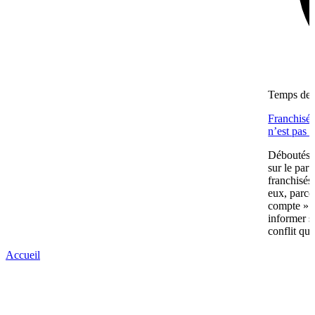
Temps de l
Franchisés
n’est pas 
Déboutés e
sur le part
franchisés
eux, parce
compte » av
informer s
conflit qui
Accueil