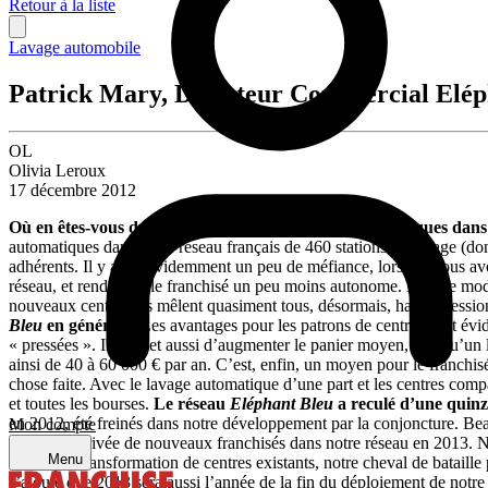
Retour à la liste
Lavage automobile
Patrick Mary, Directeur Commercial Elép
OL
Olivia Leroux
17 décembre 2012
Où en êtes-vous du déploiement des portiques automatiques dans
automatiques dans notre réseau français de 460 stations de lavage (do
adhérents. Il y avait évidemment un peu de méfiance, lorsque nous avo
réseau, et rend donc le franchisé un peu moins autonome. Mais le modèl
nouveaux centres, ils mêlent quasiment tous, désormais, haute pressi
Bleu
en général ?
Les avantages pour les patrons de centres sont évid
« pressées ». Il permet aussi d’augmenter le panier moyen, puisqu’un la
ainsi de 40 à 60 000 € par an. C’est, enfin, un moyen pour le franchis
chose faite. Avec le lavage automatique d’une part et les centres comp
et toutes les bourses.
Le réseau
Eléphant Bleu
a reculé d’une quinz
en 2012, été freinés dans notre développement par la conjoncture. B
Mon compte
quant à l’arrivée de nouveaux franchisés dans notre réseau en 2013. N
Menu
feront par transformation de centres existants, notre cheval de bataille
J’ajoute que 2013 sera aussi l’année de la fin du déploiement de notr