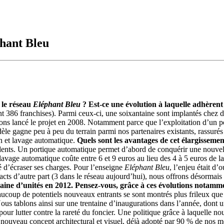
hant Bleu
 le réseau
Eléphant Bleu
? Est-ce une évolution à laquelle adhèrent
nt 386 franchises). Parmi ceux-ci, une soixantaine sont implantés chez 
ns lancé le projet en 2008. Notamment parce que l’exploitation d’un po
e gagne peu à peu du terrain parmi nos partenaires existants, rassurés 
on et lavage automatique.
Quels sont les avantages de cet élargisseme
ents. Un portique automatique permet d’abord de conquérir une nouvelle
vage automatique coûte entre 6 et 9 euros au lieu des 4 à 5 euros de la h
é d’écraser ses charges. Pour l’enseigne
Eléphant Bleu
, l’enjeu était d
acts d’autre part (3 dans le réseau aujourd’hui), nous offrons désormai
aine d’unités en 2012. Pensez-vous, grâce à ces évolutions notamme
eaucoup de potentiels nouveaux entrants se sont montrés plus frileux 
ous tablons ainsi sur une trentaine d’inaugurations dans l’année, dont
 pour lutter contre la rareté du foncier. Une politique grâce à laquelle n
e nouveau concept architectural et visuel, déjà adopté par 90 % de nos 