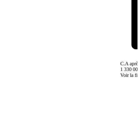
C.A après
1 330 000
Voir la fi