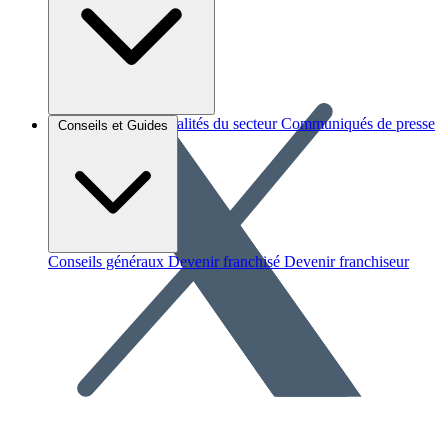
Brèves et actus
Actualités du secteur
Communiqués de presse
Conseils et Guides
Interviews
Conseils généraux
Devenir franchisé
Devenir franchiseur