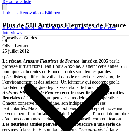
Retour à la liste
Habitat - Rénovation - Bâtiment
Plus de 500 Artisans Fleuristes de France
Brèves et actus
Actualités du secteur
Communiqués de presse
Interviews
Conseils et Guides
OL
Olivia Leroux
25 juillet 2012
Le réseau
Artisans Fleuristes de France
, lancé en 2005
par le
professeur d’art floral Jean-Louis Anxoine, a atteint cette année 518
boutiques adhérentes en France. Toutes sont tenues par des
spécialistes qualifiés, travaillant dans le respect des végétaux, de
l’environnement et des saisons. Un leitmotiv qui accompagne le
fondateur de l’enseigne depuis ses débuts de franchiseur.
Artisans Fleuristes de France
recrute essentiellement parmi les
fleuristes
déjà installés, un peu sur le modèle de la coopérative.
Chacun conserve son enseigne, son indépendance et ses
particularités. Mais bénéficie, en adhérant au concept et moyennant
le versement d’un forfait annuel de 1 000 euros, d’un certain nombre
d’actions communes : achats, formation, conseil, communication.
Les fleuristes affiliés peuvent ensuite souscrire à une série de
services
, à la carte. Et sont tout de même
“encouragés”
à faire