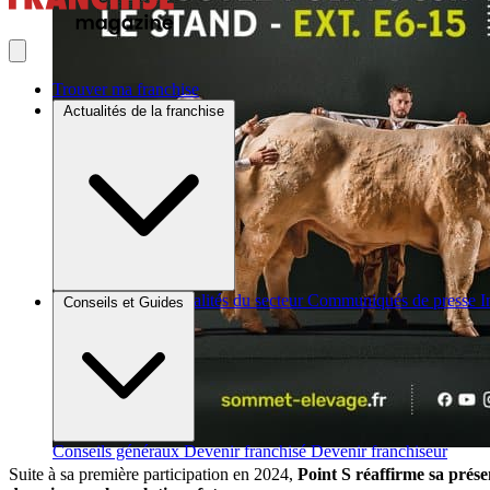
Trouver ma franchise
Actualités de la franchise
Brèves et actus
Actualités du secteur
Communiqués de presse
I
Conseils et Guides
Conseils généraux
Devenir franchisé
Devenir franchiseur
Suite à sa première participation en 2024,
Point S
réaffirme sa prés