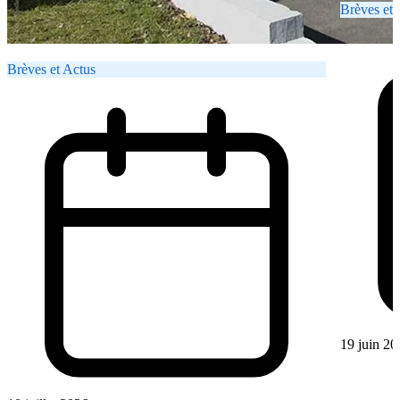
Brèves et 
Brèves et Actus
19 juin 20