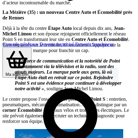
d’acteur incontournable du marché.
La Mézière (35) : un nouveau Centre Auto et Écomobilité près
de Rennes
Déjà à la tête du centre
Étape Auto
local depuis dix ans,
Jean-
Michel Limou
et son épouse rejoignent officiellement le réseau
Point S en transformant leur site en
Centre Auto et Écomobilité
.
Conseils généraux
Devenir franchisé
Devenir franchiseur
Bien implantés sur le territoire, ils souhaitent s’appuyer sur la
puissance de la marque pour franchir un cap.
« La force de communication et la notoriété de Point
S, notamment via la télévision et la radio, sont des
atouts majeurs. La marque parle aux gens, là où
Ma sélection
Étape Auto était en retrait sur ce point. Rejoindre
Point S est une évidence pour continuer à développer
notre activité »
,
souligne Jean-Michel Limou.
Le centre propose l’ensemble des prestations
Point S
: entretien,
pneumatiques, mécanique, climatisation… et se distingue par un
corner Écomobilité
dédié aux vélos et trottinettes électriques. Le
site prévoit également de recruter un technicien diagnostic pour
renforcer son équipe.