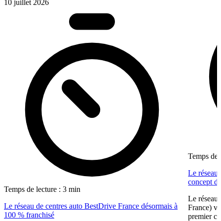
10 juillet 2026
Temps de l
Le réseau 
concept dé
Temps de lecture : 3 min
Le réseau 
Le réseau de centres auto BestDrive France désormais à
France) vi
100 % franchisé
premier ce