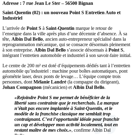
Adresse : 7 rue Jean Le Ster – 56500 Bignan
Saint-Quentin (02) : un nouveau Point S Entretien Auto et
Industriel
L’arrivée de
Point S
à
Saint-Quentin
marque le retour de
l’enseigne dans la ville après plus d’une décennie d’absence. À sa
tête,
Albin Dal Bello
, ancien auto-entrepreneur spécialisé dans la
reprogrammation mécanique, qui se consacre désormais pleinement
à son entreprise.
Albin Dal Bello
s’associe désormais à
Point S
,
intégrant l’entretien automobile et industriel à son savoir-faire initial.
Le centre de 200 m² est doté d’équipements dédiés tant à l’entretien
automobile qu’industriel : machine pour boîtes automatiques, pont
géométrie laser, deux ponts de levage… L’équipe compte trois
personnes, dont
Mélanie Landré
(la compagne du dirigeant),
Johan Compagnon
(mécanicien) et
Albin Dal Bello
.
«Rejoindre Point S me permet de bénéficier de la
liberté sans contrainte que je recherchais. La marque
n’était pas encore implantée à Saint-Quentin, et le
modèle de la franchise classique me semblait trop
contraignant. C’est l’opportunité idéale pour franchir
un cap et développer mon activité localement, tout en
restant maître de mes choix.»
, confirme Albin Dal