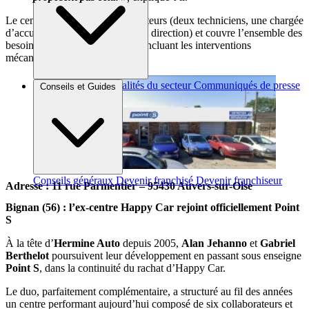
Le centre réunit quatre collaborateurs (deux techniciens, une chargée
d’accueil et François Tarquis à la direction) et couvre l’ensemble des
besoins d’entretien automobile, incluant les interventions
mécaniques lourdes.
Brèves et actus
Actualités du secteur
Communiqués de presse
Conseils et Guides
Interviews
Conseils généraux
Devenir franchisé
Devenir franchiseur
Adresse : 11 rue Parmentier – 95430 Auvers-sur-Oise
Bignan (56) : l’ex-centre Happy Car rejoint officiellement Point
S
À la tête d’
Hermine Auto
depuis 2005,
Alan Jehanno
et
Gabriel
Berthelot
poursuivent leur développement en passant sous enseigne
Point S
, dans la continuité du rachat d’Happy Car.
Le duo, parfaitement complémentaire, a structuré au fil des années
un centre performant aujourd’hui composé de six collaborateurs et