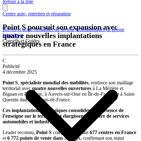
Retour à la liste
Centre auto, entretien et réparation
Point S poursuit son expansion avec
Brèves et actus
Actualités du secteur
Communiqués de presse
quatre nouvelles implantations
Interviews
Conseils et Guides
stratégiques en France
C
Publicité
4 décembre 2025
Point S
,
spécialiste mondial des mobilités
, renforce son maillage
territorial avec
quatre nouvelles ouvertures
à La Mézière et
Bignan en Bretagne, à Auvers-sur-Oise en Île-de-France et à Saint-
Quentin dans les Hauts-de-France.
Ces implantations stratégiques consolident la présence de
l’enseigne sur le territoire et élargissent son offre de services
automobiles et industriels.
Leader reconnu,
Point S
compte désormais
677 centres en France
et
6 772 points de vente dans 51 pays
, confirmant son statut