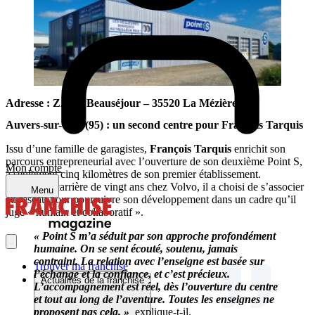
Adresse : ZA du Beauséjour – 35520 La Mézière
Auvers-sur-Oise (95) : un second centre pour François Tarquis
Issu d’une famille de garagistes,
François Tarquis
enrichit son
parcours entrepreneurial avec l’ouverture de son deuxième Point S,
Mon compte
à seulement cinq kilomètres de son premier établissement.
Fort d’une carrière de vingt ans chez Volvo, il a choisi de s’associer
Menu
au réseau pour poursuivre son développement dans un cadre qu’il
juge « humain et collaboratif ».
« Point S m’a séduit par son approche profondément
humaine. On se sent écouté, soutenu, jamais
contraint. La relation avec l’enseigne est basée sur
Trouver ma franchise
l’échange et la confiance, et c’est précieux.
Actualités de la franchise
L’accompagnement est réel, dès l’ouverture du centre
et tout au long de l’aventure. Toutes les enseignes ne
proposent pas cela. »
,
explique-t-il.