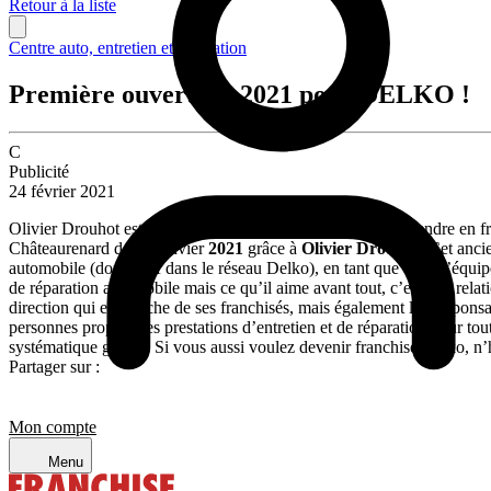
Retour à la liste
Centre auto, entretien et réparation
Première ouverture 2021 pour DELKO !
C
Publicité
24 février 2021
Olivier Drouhot est un ancien salarié qui a décidé d’entreprendre en 
Châteaurenard début janvier
2021
grâce à
Olivier Drouhot
. Cet anci
automobile (dont neuf dans le réseau Delko), en tant que chef d’équipe 
de réparation automobile mais ce qu’il aime avant tout, c’est « la rela
direction qui est proche de ses franchisés, mais également les respo
personnes propose les prestations d’entretien et de réparation pour t
systématique gratuit. Si vous aussi voulez devenir franchisé Delko, n’
Partager sur :
Mon compte
Menu