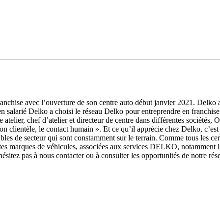
franchise avec l’ouverture de son centre auto début janvier 2021. Delko
en salarié Delko a choisi le réseau Delko pour entreprendre en franchise
atelier, chef d’atelier et directeur de centre dans différentes sociétés,
tion clientèle, le contact humain ». Et ce qu’il apprécie chez Delko, c’e
nsables de secteur qui sont constamment sur le terrain. Comme tous les
outes marques de véhicules, associées aux services DELKO, notamment la 
hésitez pas à nous contacter ou à consulter les opportunités de notre rés