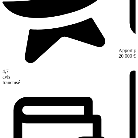
Apport pe
20 000 €
4,7
avis
franchisé