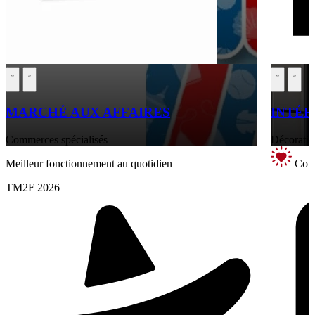
MARCHÉ AUX AFFAIRES
INTÉR
Commerces spécialisés
Décoratio
Meilleur fonctionnement au quotidien
Coup
TM2F 2026