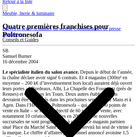
Retour à la liste
Meuble, literie & luminaire
Quatre premières franchises pour
Brèves et actus
Actualités du secteur
Communiqués de presse
Poltronesofa
Interviews
Conseils et Guides
SB
Samuel Burner
16 décembre 2004
Le spécialiste italien du salon avance.
Depuis le début de l’année,
la chaîne déclare avoir signé 6 contrats. Et 4 magasins (300m² en
moyenne – 200 k€ d’investissement hors local) auraient déjà ouvert
leurs portes : à Bordeaux, Albi, La Chapelle des Fougeretz (près de
Rennes) et Chambray les Tours. Deux autres établissements
devraient être inaugurés dans les prochaines semaines au Mans et à
Agen. Dans l’Hexagone, Poltronesofa – qui affiche 90 points de
vente en Italie – se fixe un objectif de 60 points de vente, avec
notamment 10 créations espérées en 2005. Pas de nouvelles
succursales ne sont programmées à ce jour. Le magasin parisien
situé Place du Marché Saint Honoré doit servirà lui seul de vitrine à
la marque. Le chiffre d’affaires prévisionnel annoncé avoisine 1,5