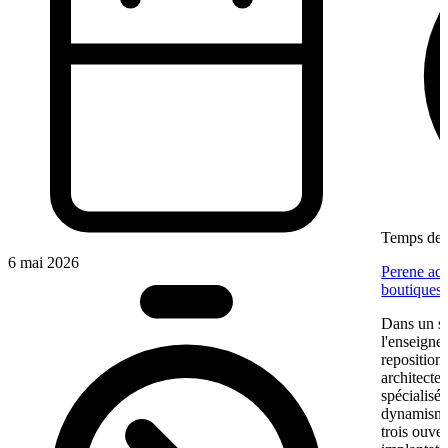
Temps de l
6 mai 2026
Perene acc
boutiques
Dans un se
l'enseigne
reposition
architectes
spécialisé
dynamisme 
trois ouve