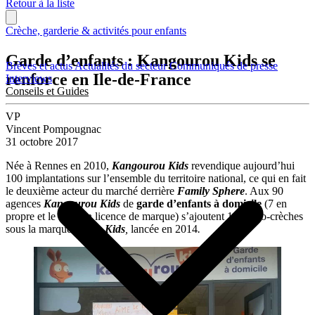
Retour à la liste
Crèche, garderie & activités pour enfants
Garde d’enfants : Kangourou Kids se
Brèves et actus
Actualités du secteur
Communiqués de presse
renforce en Ile-de-France
Interviews
Conseils et Guides
VP
Vincent Pompougnac
31 octobre 2017
Née à Rennes en 2010,
Kangourou Kids
revendique aujourd’hui
100 implantations sur l’ensemble du territoire national, ce qui en fait
le deuxième acteur du marché derrière
Family Sphere
. Aux 90
agences
Kangourou Kids
de
garde d’enfants à domicile
(7 en
propre et le reste en licence de marque) s’ajoutent 10 micro-crèches
sous la marque
Koala Kids
,
lancée en 2014
.