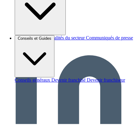
Brèves et actus
Actualités du secteur
Communiqués de presse
Conseils et Guides
Interviews
Conseils généraux
Devenir franchisé
Devenir franchiseur