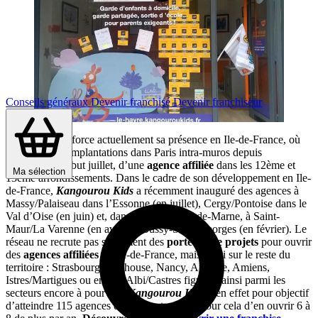
Conseils généraux
Devenir franchisé
Devenir franchiseur
L’enseigne renforce actuellement sa présence en Ile-de-France, où
elle compte 8 implantations dans Paris intra-muros depuis
l’ouverture, début juillet, d’une
agence affiliée
dans les 12ème et
Ma sélection
13ème arrondissements. Dans le cadre de son développement en Ile-
de-France,
Kangourou Kids
a récemment inauguré des agences à
Massy/Palaiseau dans l’Essonne (en juillet), Cergy/Pontoise dans le
Val d’Oise (en juin) et, dans le dans le Val-de-Marne, à Saint-
Maur/La Varenne (en avril) et Bussy-Saint-Georges (en février). Le
réseau ne recrute pas seulement des
porteurs de projets
pour ouvrir
des
agences affiliées
en Ile-de-France, mais aussi sur le reste du
territoire : Strasbourg, Mulhouse, Nancy, Auxerre, Amiens,
Istres/Martigues ou encore Albi/Castres figurent ainsi parmi les
secteurs encore à pourvoir.
Kangourou Kids
a en effet pour objectif
d’atteindre 115 agences en 2020, et prévoit pour cela d’en ouvrir 6 à