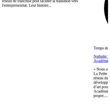
réseau de franchise peut faciliter la transition vers
l'entrepreneuriat. Leur histoire...
Temps de l
Nathalie Vi
Académie
« Nous avo
La Petite 
réseau dan
développem
d’art pour 
Académie c
propre....