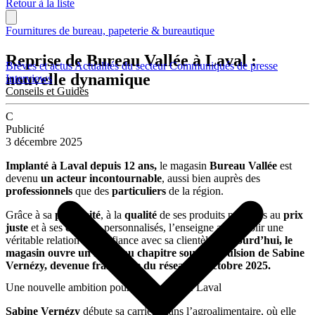
Retour à la liste
Fournitures de bureau, papeterie & bureautique
Reprise de Bureau Vallée à Laval :
Brèves et actus
Actualités du secteur
Communiqués de presse
nouvelle dynamique
Interviews
Conseils et Guides
C
Publicité
3 décembre 2025
Implanté à Laval depuis 12 ans,
le magasin
Bureau Vallée
est
devenu
un acteur incontournable
, aussi bien auprès des
professionnels
que des
particuliers
de la région.
Grâce à sa
proximité
, à la
qualité
de ses produits proposés au
prix
juste
et à ses
conseils
personnalisés, l’enseigne a su établir une
véritable relation de confiance avec sa clientèle.
Aujourd’hui, le
magasin ouvre un nouveau chapitre sous l’impulsion de Sabine
Vernézy, devenue franchisée du réseau en octobre 2025.
Une nouvelle ambition pour le magasin de Laval
Sabine Vernézy
débute sa carrière dans l’agroalimentaire, où elle