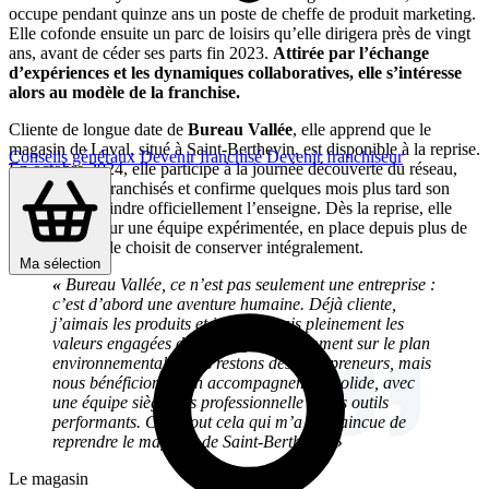
occupe pendant quinze ans un poste de cheffe de produit marketing.
Elle cofonde ensuite un parc de loisirs qu’elle dirigera près de vingt
ans, avant de céder ses parts fin 2023.
Attirée par l’échange
d’expériences et les dynamiques collaboratives, elle s’intéresse
alors au modèle de la franchise.
Cliente de longue date de
Bureau Vallée
, elle apprend que le
magasin de Laval, situé à Saint-Berthevin, est disponible à la reprise.
Conseils généraux
Devenir franchisé
Devenir franchiseur
En octobre 2024, elle participe à la journée découverte du réseau,
rencontre des franchisés et confirme quelques mois plus tard son
souhait de rejoindre officiellement l’enseigne. Dès la reprise, elle
peut compter sur une équipe expérimentée, en place depuis plus de
cinq ans, qu’elle choisit de conserver intégralement.
Ma sélection
«
Bureau Vallée, ce n’est pas seulement une entreprise :
c’est d’abord une aventure humaine. Déjà cliente,
j’aimais les produits et je partageais pleinement les
valeurs engagées de l’enseigne, notamment sur le plan
environnemental. Nous restons des entrepreneurs, mais
nous bénéficions d’un accompagnement solide, avec
une équipe siège très professionnelle et des outils
performants. C’est tout cela qui m’a convaincue de
reprendre le magasin de Saint-Berthevin
»
Le magasin