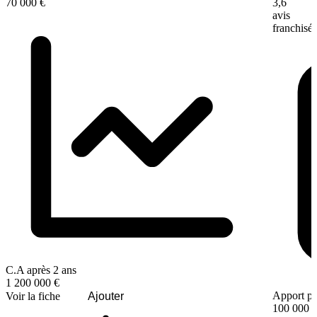
3,6
70 000 €
avis
franchisé
C.A après 2 ans
1 200 000 €
Apport pe
Voir la fiche
Ajouter
100 000 