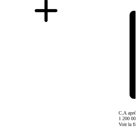
C.A après
1 200 000
Voir la fi