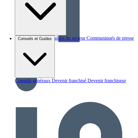
Brèves et actus
Actualités du secteur
Communiqués de presse
Conseils et Guides
Interviews
Conseils généraux
Devenir franchisé
Devenir franchiseur