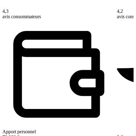
4,3
4,2
avis consommateurs
avis con
Apport personnel