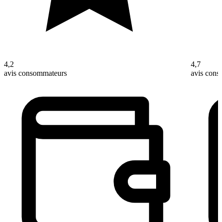
4,2
4,7
avis consommateurs
avis con