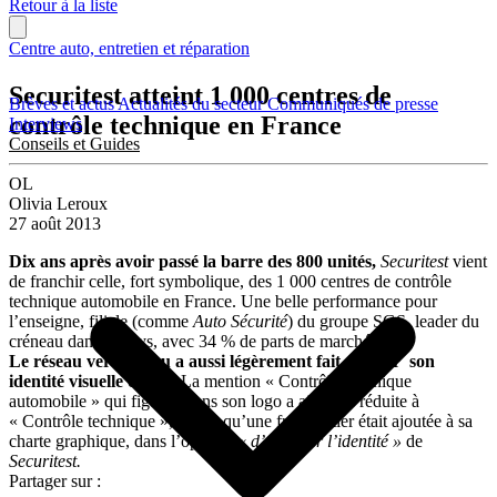
Retour à la liste
Centre auto, entretien et réparation
Securitest atteint 1 000 centres de
Brèves et actus
Actualités du secteur
Communiqués de presse
contrôle technique en France
Interviews
Conseils et Guides
OL
Olivia Leroux
27 août 2013
Dix ans après avoir passé la barre des 800 unités,
Securitest
vient
de franchir celle, fort symbolique, des 1 000 centres de contrôle
technique automobile en France. Une belle performance pour
l’enseigne, filiale (comme
Auto Sécurité
) du groupe SGS, leader du
créneau dans le pays, avec 34 % de parts de marché.
Le réseau vert et bleu a aussi légèrement fait évoluer son
identité visuelle
cet été. La mention « Contrôle technique
automobile » qui figurait dans son logo a ainsi été réduite à
« Contrôle technique », tandis qu’une frise métier était ajoutée à sa
charte graphique, dans l’optique
« d’appuyer l’identité »
de
Securitest.
Partager sur :