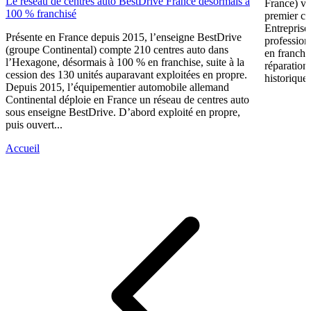
Le réseau de centres auto BestDrive France désormais à
France) vi
100 % franchisé
premier ce
Entreprise
Présente en France depuis 2015, l’enseigne BestDrive
profession
(groupe Continental) compte 210 centres auto dans
en franchi
l’Hexagone, désormais à 100 % en franchise, suite à la
réparation
cession des 130 unités auparavant exploitées en propre.
historique 
Depuis 2015, l’équipementier automobile allemand
Continental déploie en France un réseau de centres auto
sous enseigne BestDrive. D’abord exploité en propre,
puis ouvert...
Accueil