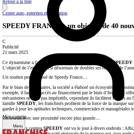
Retour à la liste
Centre auto, entretien et réparation
SPEEDY FRANCE : un objectif de 40 nouve
C
Publicité
21 mars 2025
Ce dynamisme a fait grimper le nombre total de franchises
SPEEDY
L’objectif de l’enseigne est désormais de doubler ses résultats de l’
Un soutien personnalisé de Speedy France…
Par le biais de partenaires, la société a élaboré un écosystème d’assista
exemple, il facilite l’accès au financement par le biais d’Impact et o
mécanismes ne sont pas impératifs, cependant ils facilitent l’accès au
famille
SPEEDY
, les franchisés profitent de la force de la marque su
garder à jour les aptitudes techniques, commerciales et managériales
Mon compte
Un réseau avec une proximité encore plus grande…
Menu
De nouveaux centres
SPEEDY
ont vu le jour à divers endroits : A
ouvertures illustrent la vivacité régionale de la marque qui, jour après