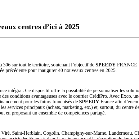
aux centres d’ici à 2025
à 306 sur tout le territoire, soutenant l’objectif de
SPEEDY
FRANCE : êt
année précédente pour inaugurer 40 nouveaux centres en 2025.
nce intégral. Ce dispositif offre la possibilité de personnaliser les solu
ffre des conditions avantageuses avec le courtier CrédiPro. Avec Exco, u
 financement pour les futurs franchisés de
SPEEDY
France afin d’encour
r les services principaux (achats, marketing, etc.) et, surtout, du centre 
 tout en proposant un ensemble de compétences partagé.
lbi, Viré, Saint-Herblain, Cogolin, Champigny-sur-Marne, Landerneau,
 jour, assiste les Français dans la maintenance et la réparation de leurs