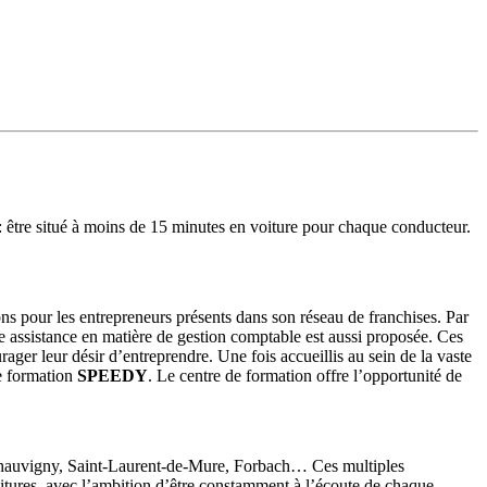
re situé à moins de 15 minutes en voiture pour chaque conducteur.
tions pour les entrepreneurs présents dans son réseau de franchises. Par
ne assistance en matière de gestion comptable est aussi proposée. Ces
ager leur désir d’entreprendre. Une fois accueillis au sein de la vaste
de formation
SPEEDY
. Le centre de formation offre l’opportunité de
 Chauvigny, Saint-Laurent-de-Mure, Forbach… Ces multiples
 voitures, avec l’ambition d’être constamment à l’écoute de chaque