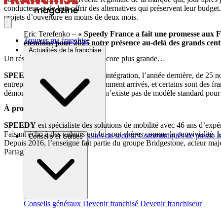
conducteur et de leur offrir des alternatives qui préservent leur budget
projets d’ouverture en moins de deux mois.
Eric Terefenko –
« Speedy France a fait une promesse aux Fr
Trouver ma franchise
étendons pour 2025 notre présence au-delà des grands cent
Actualités de la franchise
Un réseau avec une proximité encore plus grande…
SPEEDY
France se réjouit de l’intégration, l’année dernière, de 25 
entrepreneurs enthousiastes récemment arrivés, et certains sont des f
démontrent principalement qu’il n’existe pas de modèle standard pour
À propos…
SPEEDY
est spécialiste des solutions de mobilité avec 46 ans d’expé
Faisant écho à des valeurs qui lui sont chères comme la convivialité, l
Brèves et actus
Actualités du secteur
Communiqués de presse
I
Conseils et Guides
Depuis 2016, l’enseigne fait partie du groupe Bridgestone, acteur maje
Partager sur :
Conseils généraux
Devenir franchisé
Devenir franchiseur