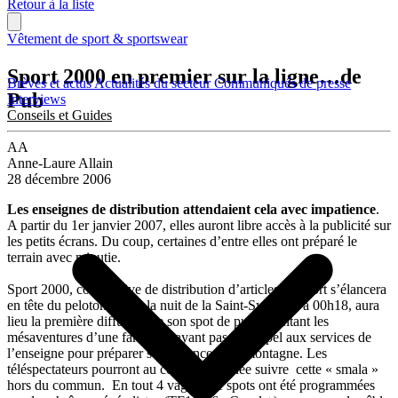
Retour à la liste
Vêtement de sport & sportswear
Sport 2000 en premier sur la ligne…de
Brèves et actus
Actualités du secteur
Communiqués de presse
Pub
Interviews
Conseils et Guides
AA
Anne-Laure Allain
28 décembre 2006
Les enseignes de distribution attendaient cela avec impatience
.
A partir du 1er janvier 2007, elles auront libre accès à la publicité sur
les petits écrans. Du coup, certaines d’entre elles ont préparé le
terrain avec minutie.
Sport 2000, coopérative de distribution d’articles de sport s’élancera
en tête du peloton. Dans la nuit de la Saint-Sylvestre à 00h18, aura
lieu la première diffusion de son spot de pub racontant les
mésaventures d’une famille n’ayant pas fait appel aux services de
l’enseigne pour préparer ses vacances à la montagne. Les
téléspectateurs pourront au cours de l’année suivre cette « smala »
hors du commun. En tout 4 vagues de spots ont été programmées