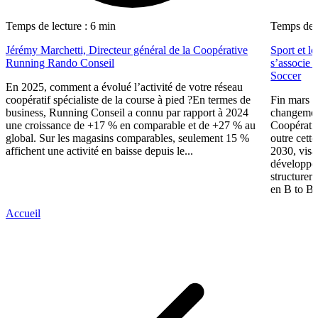
Temps de lecture : 6 min
Temps de l
Jérémy Marchetti, Directeur général de la Coopérative
Sport et l
Running Rando Conseil
s’associe 
Soccer
En 2025, comment a évolué l’activité de votre réseau
coopératif spécialiste de la course à pied ?En termes de
Fin mars 
business, Running Conseil a connu par rapport à 2024
changement
une croissance de +17 % en comparable et de +27 % au
Coopérativ
global. Sur les magasins comparables, seulement 15 %
outre cette
affichent une activité en baisse depuis le...
2030, visa
développer
structurer 
en B to B.
Accueil