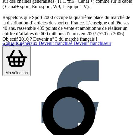
sur des chaînes généralistes (TF1, M6 , Canal +) comme sur le câble
( Canal+ sport, Eurosport, W9, L’équipe TV).
Rappelons que Sport 2000 occupe la quatrième place du marché de
la distribution d’ articles de sport en France. L’enseigne qui fête ses
40 ans, rassemble 435 points de vente et ambitionne de réaliser un
chiffre d’affaires de 600 millions d’euros en 2007 (550 en 2006).
Objectif 2010 ? Devenir n° 3 du marché français !
Conseils généraux
Devenir franchisé
Devenir franchiseur
Partager sur :
Ma sélection