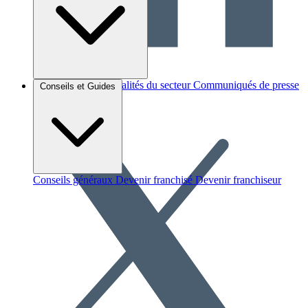
Brèves et actus
Actualités du secteur
Communiqués de presse
Conseils et Guides
Interviews
Conseils généraux
Devenir franchisé
Devenir franchiseur