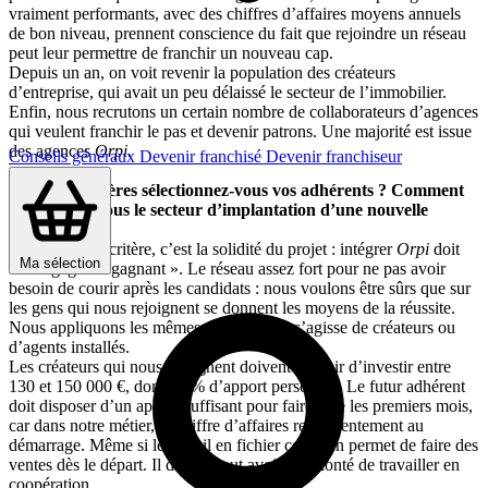
vraiment performants, avec des chiffres d’affaires moyens annuels
de bon niveau, prennent conscience du fait que rejoindre un réseau
peut leur permettre de franchir un nouveau cap.
Depuis un an, on voit revenir la population des créateurs
d’entreprise, qui avait un peu délaissé le secteur de l’immobilier.
Enfin, nous recrutons un certain nombre de collaborateurs d’agences
qui veulent franchir le pas et devenir patrons. Une majorité est issue
des agences
Orpi
.
Conseils généraux
Devenir franchisé
Devenir franchiseur
Sur quels critères sélectionnez-vous vos adhérents ? Comment
déterminez-vous le secteur d’implantation d’une nouvelle
agence ?
Notre premier critère, c’est la solidité du projet : intégrer
Orpi
doit
Ma sélection
être « gagnant-gagnant ». Le réseau assez fort pour ne pas avoir
besoin de courir après les candidats : nous voulons être sûrs que sur
les gens qui nous rejoignent se donnent les moyens de la réussite.
Nous appliquons les mêmes critères qu’il s’agisse de créateurs ou
d’agents installés.
Les créateurs qui nous rejoignent doivent prévoir d’investir entre
130 et 150 000 €, dont 50 % d’apport personnel. Le futur adhérent
doit disposer d’un apport suffisant pour faire face les premiers mois,
car dans notre métier, le chiffre d’affaires rentre lentement au
démarrage. Même si le travail en fichier commun permet de faire des
ventes dès le départ. Il doit surtout avoir la volonté de travailler en
coopération.