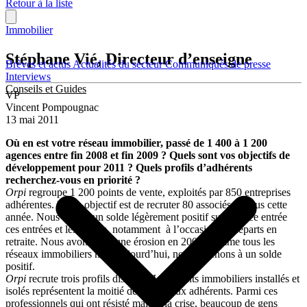
Retour à la liste
Immobilier
Stéphane Vié, Directeur d’enseigne
Brèves et actus
Actualités du secteur
Communiqués de presse
Interviews
Conseils et Guides
VP
Vincent Pompougnac
13 mai 2011
Où en est votre réseau immobilier, passé de 1 400 à 1 200
agences entre fin 2008 et fin 2009 ? Quels sont vos objectifs de
développement pour 2011 ? Quels profils d’adhérents
recherchez-vous en priorité ?
Orpi
regroupe 1 200 points de vente, exploités par 850 entreprises
adhérentes. Notre objectif est de recruter 80 associés de plus cette
année. Nous visons un solde légèrement positif sur l’année entrée
ces entrées et les sorties, notamment à l’occasion de départs en
retraite. Nous avons subi une érosion en 2008, comme tous les
réseaux immobiliers mais aujourd’hui, nous revenons à un solde
positif.
Orpi
recrute trois profils distincts. Les agents immobiliers installés et
isolés représentent la moitié des nouveaux adhérents. Parmi ces
professionnels qui ont résisté malgré la crise, beaucoup de gens