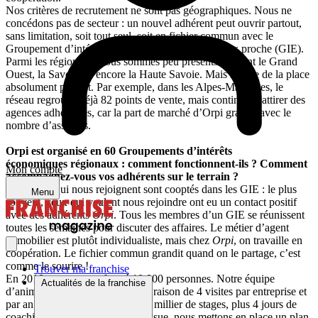
Nos critères de recrutement ne sont pas géographiques. Nous ne
concédons pas de secteur : un nouvel adhérent peut ouvrir partout,
sans limitation, soit tout seul, soit en fichier commun avec le
Groupement d’intérêts économiques régional le plus proche (GIE).
Parmi les régions où nous sommes peu présents figurent le Grand
Ouest, la Savoie ou encore la Haute Savoie. Mais il reste de la place
absolument partout. Par exemple, dans les Alpes-Maritimes, le
réseau regroupe déjà 82 points de vente, mais continue d’attirer des
agences adhérentes, car la part de marché d’Orpi grandit avec le
nombre d’associés.
Orpi est organisé en 60 Groupements d’intérêts
économiques régionaux : comment fonctionnent-ils ? Comment
Mon compte
accompagnez-vous vos adhérents sur le terrain ?
Tous ceux qui nous rejoignent sont cooptés dans les GIE : le plus
Menu
souvent, ceux qui veulent nous rejoindre ont eu un contact positif
avec des adhérents
Orpi
. Tous les membres d’un GIE se réunissent
toutes les semaines pour discuter des affaires. Le métier d’agent
immobilier est plutôt individualiste, mais chez
Orpi
, on travaille en
coopération. Le fichier commun grandit quand on le partage, c’est
comme le sourire !
Trouver ma franchise
En 2010, nous avons formé 10 000 personnes. Notre équipe
Actualités de la franchise
d’animateurs visite les agences à raison de 4 visites par entreprise et
par an. Nous proposons aussi un millier de stages, plus 4 jours de
coaching et d’audit par an. A l’issue, nous mettons en place un plan