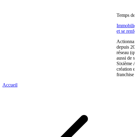
Temps de l
Immobilier
et se renf
Actionnair
depuis 202
réseau (qu
aussi de s
Sixième A
création e
franchise 
Accueil