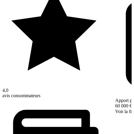
4,0
avis consommateurs
Apport pe
60 000 €
Voir la fi