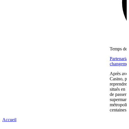
Temps de l
Partenaria
changemen
Après avoi
Casino, pu
reprendre
situés en 
de passer 
supermarc
métropolit
centaines 
Accueil