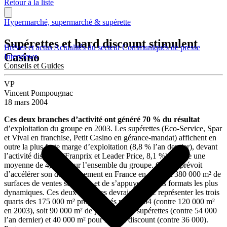
Retour à la liste
Hypermarché, supermarché & supérette
Supérettes et hard discount stimulent
Brèves et actus
Actualités du secteur
Communiqués de presse
Casino
Interviews
Conseils et Guides
VP
Vincent Pompougnac
18 mars 2004
Ces deux branches d’activité ont généré 70 % du résultat
d’exploitation du groupe en 2003. Les supérettes (Eco-Service, Spar
et Vival en franchise, Petit Casino en gérance-mandat) affichent en
outre la plus forte marge d’exploitation (8,8 % l’an dernier), devant
l’activité discount (Franprix et Leader Price, 8,1 %), contre une
moyenne de 4,7 % pour l’ensemble du groupe. Casino prévoit
d’accélérer son développement en France en ouvrant 380 000 m² de
surfaces de ventes sur 2 ans et de s’appuyer sur ses formats les plus
dynamiques. Ces deux branches devraient donc représenter les trois
quarts des 175 000 m² programmés pour 2004 (contre 120 000 m²
en 2003), soit 90 000 m² de plus pour les supérettes (contre 54 000
l’an dernier) et 40 000 m² pour le hard discount (contre 36 000).