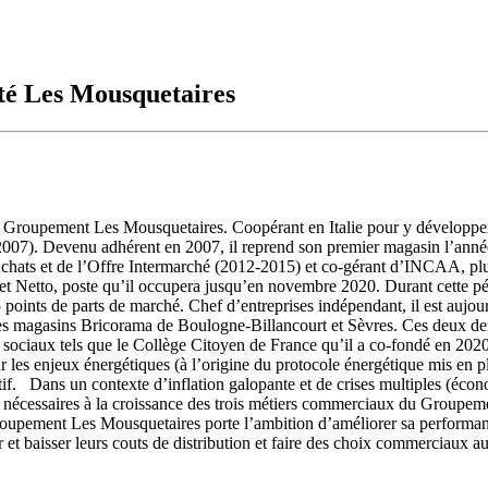
été Les Mousquetaires
le Groupement Les Mousquetaires. Coopérant en Italie pour y développer 
007). Devenu adhérent en 2007, il reprend son premier magasin l’année s
Achats et de l’Offre Intermarché (2012-2015) et co-gérant d’INCAA, plu
et Netto, poste qu’il occupera jusqu’en novembre 2020. Durant cette pé
points de parts de marché. Chef d’entreprises indépendant, il est aujourd
s magasins Bricorama de Boulogne-Billancourt et Sèvres. Ces deux derni
us sociaux tels que le Collège Citoyen de France qu’il a co-fondé en 202
 les enjeux énergétiques (à l’origine du protocole énergétique mis en pl
ctif. Dans un contexte d’inflation galopante et de crises multiples (éco
ns nécessaires à la croissance des trois métiers commerciaux du Groupeme
roupement Les Mousquetaires porte l’ambition d’améliorer sa performance
et baisser leurs couts de distribution et faire des choix commerciaux a