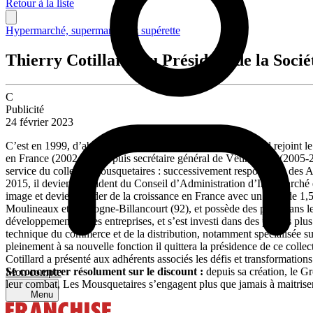
Retour à la liste
Hypermarché, supermarché & supérette
Thierry Cotillard élu Président de la Soci
C
Publicité
24 février 2023
C’est en 1999, d’abord comme salarié, que Thierry Cotillard rejoint 
en France (2002-2004), puis secrétaire général de Vêtimarché (2005-2
service du collectif Mousquetaires : successivement responsable des 
2015, il devient Président du Conseil d’Administration d’Intermarché 
image et devient leader de la croissance en France avec un gain de 1,5 
Moulineaux et Boulogne-Billancourt (92), et possède des parts dans le
développement de ses entreprises, et s’est investi dans des projets pl
technique du commerce et de la distribution, notamment spécialisée sur
pleinement à sa nouvelle fonction il quittera la présidence de ce colle
Cotillard a présenté aux adhérents associés les défis et transformatio
Se concentrer résolument sur le discount :
depuis sa création, le G
Mon compte
leur combat, Les Mousquetaires s’engagent plus que jamais à maitriser 
Menu