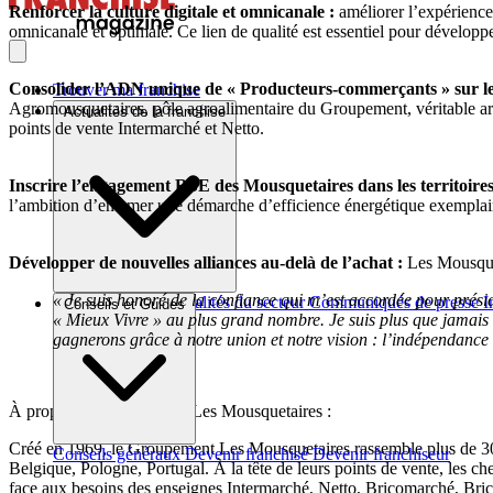
Renforcer la culture digitale et omnicanale :
améliorer l’expérience 
omnicanale et optimale. Ce lien de qualité est essentiel pour développe
Consolider l’ADN unique de « Producteurs-commerçants » sur le m
Trouver ma franchise
Agromousquetaires, pôle agroalimentaire du Groupement, véritable arme
Actualités de la franchise
points de vente Intermarché et Netto.
Inscrire l’engagement RSE des Mousquetaires dans les territoires
l’ambition d’entamer une démarche d’efficience énergétique exemplai
Développer de nouvelles alliances au-delà de l’achat :
Les Mousqueta
« Je suis honoré de la confiance qui m’est accordée pour prési
Brèves et actus
Actualités du secteur
Communiqués de presse
I
Conseils et Guides
« Mieux Vivre » au plus grand nombre. Je suis plus que jamais
gagnerons grâce à notre union et notre vision : l’indépendance
À propos du Groupement Les Mousquetaires :
Créé en 1969, le Groupement Les Mousquetaires rassemble plus de 3000
Conseils généraux
Devenir franchisé
Devenir franchiseur
Belgique, Pologne, Portugal. À la tête de leurs points de vente, les ch
face aux besoins des enseignes Intermarché, Netto, Bricomarché, Bric