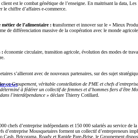
client est le combat génétique de l’enseigne. En maitrisant la data, Les
r le chiffre d’affaires e-commerce.
étier de l’alimentaire : t
ransformer et innover sur le « Mieux Produ
 de différenciation massive de la coopération avec le monde agricole et
 :
économie circulaire, transition agricole, évolution des modes de travai
re.
ires s’allieront avec de nouveaux partenaires, sur des sujet stratégiques 
der ce Groupement, véritable constellation de PME et chefs d’entreprise
nterviews
 déterminé à fédérer un collectif de femmes et d’hommes fiers d’être M
 dans l’interdépendance »
déclare Thierry Cotillard.
 chefs d’entreprise indépendants et 150 000 salariés au service de la
efs d’entreprise Mousquetaires forment un collectif d’entrepreneurs impli
o Cash, Bricorama, Roady et Rapide Pare-Brise, le Groupement dispose 