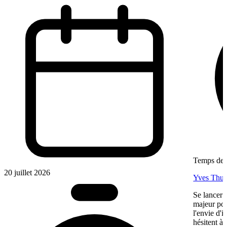
Temps de l
20 juillet 2026
Yves Thur
Se lancer 
majeur pou
l'envie d'
hésitent à 