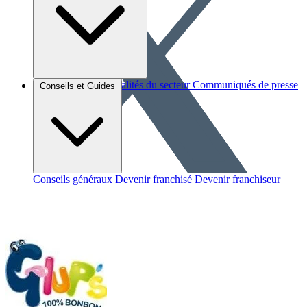
Brèves et actus
Actualités du secteur
Communiqués de presse
Conseils et Guides
Interviews
Conseils généraux
Devenir franchisé
Devenir franchiseur