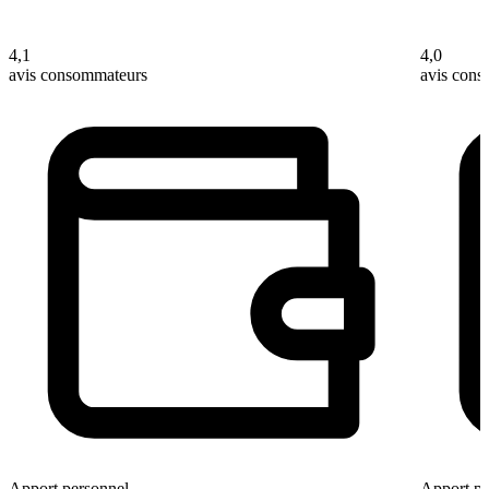
4,1
4,0
avis consommateurs
avis con
Apport personnel
Apport pe