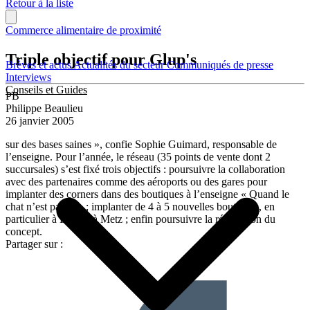
Retour à la liste
Commerce alimentaire de proximité
Triple objectif pour Glup's
Brèves et actus
Actualités du secteur
Communiqués de presse
Interviews
Conseils et Guides
PB
Philippe Beaulieu
26 janvier 2005
sur des bases saines », confie Sophie Guimard, responsable de
l’enseigne. Pour l’année, le réseau (35 points de vente dont 2
succursales) s’est fixé trois objectifs : poursuivre la collaboration
avec des partenaires comme des aéroports ou des gares pour
implanter des corners dans des boutiques à l’enseigne « Quand le
chat n’est pas là » ; implanter de 4 à 5 nouvelles boutiques, en
particulier à Lille et à Metz ; enfin poursuivre la rénovation du
concept.
Partager sur :