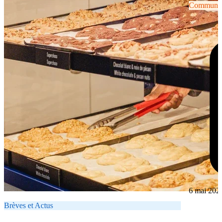
Communiqu
6 mai 202
Brèves et Actus