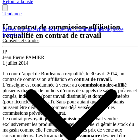
Retour à la liste
Tendance
Un contrat de commission-affiliation
Brèves et actus
Actualités du secteur
Communiqués de presse
requalifié en contrat de travail
Interviews
Conseils et Guides
JP
Jean-Pierre PAMIER
1 juillet 2014
La cour d’appel de Bordeaux a requalifié, le 30 avril 2014, un
contrat de commission-affiliation en
contrat de travail.
L’enseigne est condamnée à verser au
commissionnaire-affilié
plusieurs dizaines de milliers d’euros de rappels de salaire, préavis et
congés, indemnités (pour travail dissimulé) et dommages-intérêts
(pour licenciement abusif). Sans pour autant que ces montants
puissent être déduits des sommes déjà versées au titre des
commissions prévues au contrat.
Le contrat prévoyait que le commissionnaire devait vendre
exclusivement les produits de l’enseigne. Celle-ci gérait le stock du
magasin comme elle l’entendait et fixait les prix de vente aux
consommateurs. Les locaux du
commissionnaire
devaient être