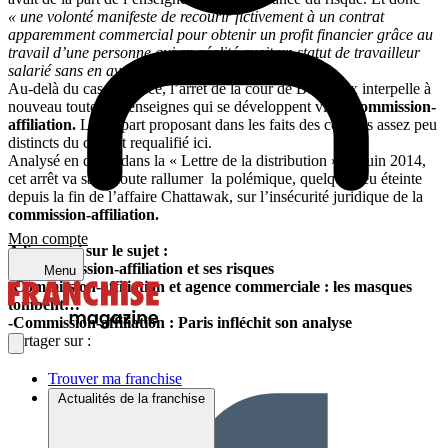
« une volonté manifeste de recourir fictivement à un contrat
apparemment commercial pour obtenir un profit financier grâce au
travail d’une personne qui en réalité avait un statut de travailleur
salarié sans en avoir la protection ».
Au-delà du cas d’espèce, l’arrêt de la cour de Bordeaux interpelle à
nouveau toutes les enseignes qui se développent via la
commission-
affiliation.
La plupart proposant dans les faits des contrats assez peu
distincts du contrat requalifié ici.
Analysé en détail dans la « Lettre de la distribution » de juin 2014,
cet arrêt va sans doute rallumer la polémique, quelque peu éteinte
depuis la fin de l’affaire Chattawak, sur l’insécurité juridique de la
commission-affiliation.
Mon compte
A lire aussi sur le sujet :
-La commission-affiliation et ses risques
Menu
-Commission-affiliation et agence commerciale : les masques
tombent…
-Commission-affiliation : Paris infléchit son analyse
Partager sur :
Trouver ma franchise
Actualités de la franchise