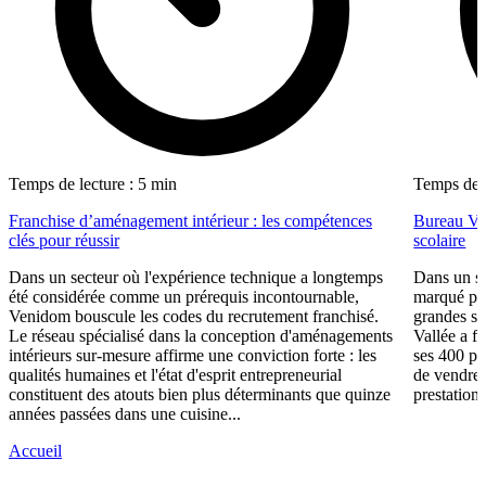
Temps de lecture : 5 min
Temps de l
Franchise d’aménagement intérieur : les compétences
Bureau Val
clés pour réussir
scolaire
Dans un secteur où l'expérience technique a longtemps
Dans un se
été considérée comme un prérequis incontournable,
marqué par
Venidom bouscule les codes du recrutement franchisé.
grandes su
Le réseau spécialisé dans la conception d'aménagements
Vallée a fa
intérieurs sur-mesure affirme une conviction forte : les
ses 400 po
qualités humaines et l'état d'esprit entrepreneurial
de vendre 
constituent des atouts bien plus déterminants que quinze
prestations
années passées dans une cuisine...
Accueil