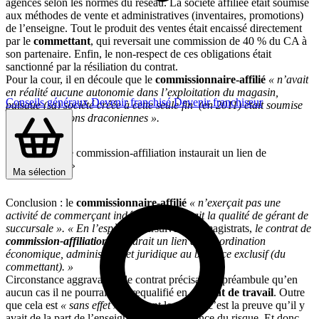
agencés selon les normes du réseau. La société affiliée était soumise
aux méthodes de vente et administratives (inventaires, promotions)
de l’enseigne. Tout le produit des ventes était encaissé directement
par le
commettant
, qui reversait une commission de 40 % du CA à
son partenaire. Enfin, le non-respect de ces obligations était
sanctionné par la résiliation du contrat.
Pour la cour, il en découle que le
commissionnaire-affilié
« n’avait
en réalité aucune autonomie dans l’exploitation du magasin,
Conseils généraux
Devenir franchisé
Devenir franchiseur
puisque (sa) société créée à cette seule fin (en 2011) était soumise
(à ces) conditions draconiennes ».
« Le contrat de commission-affiliation instaurait un lien de
subordination »
Ma sélection
Conclusion : le
commissionnaire-affilié
« n’exerçait pas une
activité de commerçant indépendant et avait la qualité de gérant de
succursale ». « En l’espèce,
poursuivent les magistrats,
le contrat de
commission-affiliation
instaurait un lien de subordination
économique, administratif et juridique au bénéfice exclusif (du
commettant). »
Circonstance aggravante : le contrat précisait en préambule qu’en
aucun cas il ne pourrait être requalifié en
contrat de travail
. Outre
que cela est
« sans effet »,
pointent les juges, c’est la preuve qu’il y
avait de la part de l’enseigne une connaissance du risque. Et donc