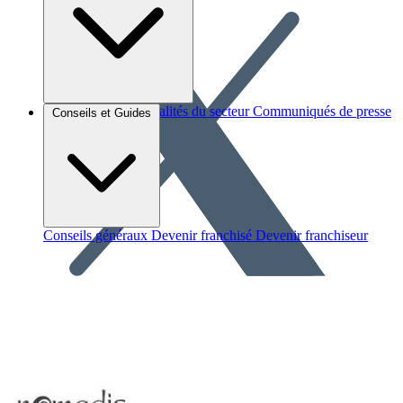
Brèves et actus
Actualités du secteur
Communiqués de presse
Conseils et Guides
Interviews
Conseils généraux
Devenir franchisé
Devenir franchiseur