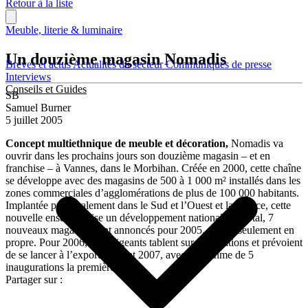
Retour à la liste
Meuble, literie & luminaire
Un douzième magasin Nomadis
Brèves et actus
Actualités du secteur
Communiqués de presse
Interviews
Conseils et Guides
SB
Samuel Burner
5 juillet 2005
Concept multiethnique de meuble et décoration,
Nomadis va
ouvrir dans les prochains jours son douzième magasin – et en
franchise – à Vannes, dans le Morbihan. Créée en 2000, cette chaîne
se développe avec des magasins de 500 à 1 000 m² installés dans les
zones commerciales d’agglomérations de plus de 100 000 habitants.
Implantée principalement dans le Sud et l’Ouest et la France, cette
nouvelle enseigne vise un développement national. Au total, 7
nouveaux magasins sont annoncés pour 2005, dont 2 seulement en
propre. Pour 2006, les dirigeants tablent sur 10 créations et prévoient
de se lancer à l’export courant 2007, avec un rythme de 5
inaugurations la première année.
Partager sur :