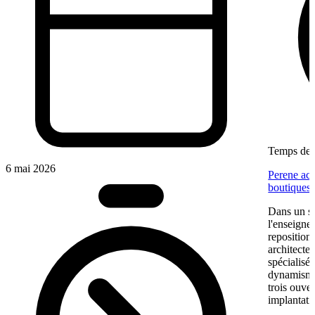
Temps de l
6 mai 2026
Perene acc
boutiques
Dans un se
l'enseigne
reposition
architectes
spécialisé
dynamisme 
trois ouve
implantati