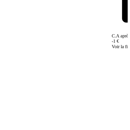
C.A après
-1 €
Voir la fi