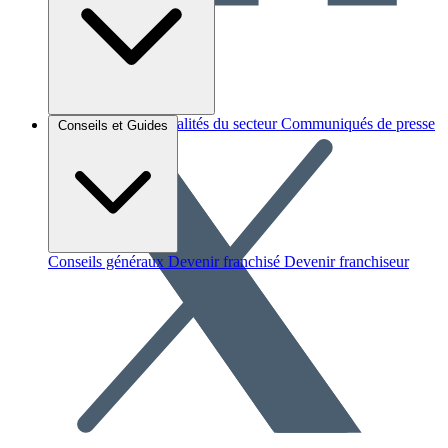
Brèves et actus
Actualités du secteur
Communiqués de presse
Conseils et Guides
Interviews
Conseils généraux
Devenir franchisé
Devenir franchiseur