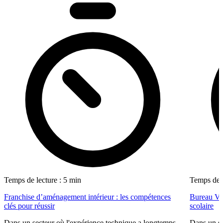
Temps de lecture : 5 min
Temps de l
Franchise d’aménagement intérieur : les compétences
Bureau Val
clés pour réussir
scolaire
Dans un secteur où l'expérience technique a longtemps
Dans un se