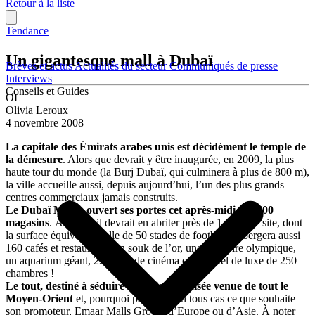
Retour à la liste
Tendance
Un gigantesque mall à Dubaï
Brèves et actus
Actualités du secteur
Communiqués de presse
Interviews
Conseils et Guides
OL
Olivia Leroux
4 novembre 2008
La capitale des Émirats arabes unis est décidément le temple de
la démesure
. Alors que devrait y être inaugurée, en 2009, la plus
haute tour du monde (la Burj Dubaï, qui culminera à plus de 800 m),
la ville accueille aussi, depuis aujourd’hui, l’un des plus grands
centres commerciaux jamais construits.
Le Dubaï Mall a ouvert ses portes cet après-midi sur 600
magasins
. À terme, il devrait en abriter près de 1 200. Le site, dont
la surface équivaut à celle de 50 stades de football, hébergera aussi
160 cafés et restaurants, un souk de l’or, une patinoire olympique,
un aquarium géant, 22 salles de cinéma et un hôtel de luxe de 250
chambres !
Le tout, destiné à séduire une clientèle aisée venue de tout le
Moyen-Orient
et, pourquoi pas, c’est en tous cas ce que souhaite
son promoteur, Emaar Malls Group, d’Europe ou d’Asie. À noter