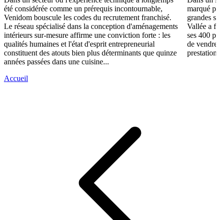
été considérée comme un prérequis incontournable,
marqué par
Venidom bouscule les codes du recrutement franchisé.
grandes su
Le réseau spécialisé dans la conception d'aménagements
Vallée a fa
intérieurs sur-mesure affirme une conviction forte : les
ses 400 po
qualités humaines et l'état d'esprit entrepreneurial
de vendre 
constituent des atouts bien plus déterminants que quinze
prestations
années passées dans une cuisine...
Accueil