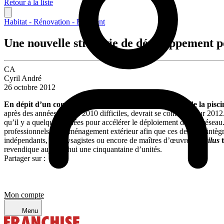
Retour à la liste
Habitat - Rénovation - Bâtiment
Une nouvelle stratégie de développement p
CA
Cyril André
26 octobre 2012
En dépit d’un contexte économique difficile, le marché de la pisci
après des années 2008 à 2010 difficiles, devrait se confirmer sur 2012
qu’il y a quelques années pour accélérer le déploiement de son réseau
professionnels de l’aménagement extérieur afin que ces derniers intègr
indépendants, de paysagistes ou encore de maîtres d’œuvre.
Aquilus
revendique aujourd’hui une cinquantaine d’unités.
Partager sur :
Mon compte
Menu