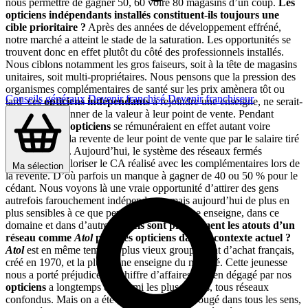
nous permettre de gagner 50, 60 voire 80 magasins d’un coup.
Les
opticiens indépendants installés constituent-ils toujours une
cible prioritaire ?
Après des années de développement effréné,
notre marché a atteint le stade de la saturation. Les opportunités se
trouvent donc en effet plutôt du côté des professionnels installés.
Nous ciblons notamment les gros faiseurs, soit à la tête de magasins
unitaires, soit multi-propriétaires. Nous pensons que la pression des
organismes complémentaires de santé sur les prix amènera tôt ou
Conseils généraux
Devenir franchisé
Devenir franchiseur
tard ces
opticiens indépendants
à rejoindre une enseigne, ne serait-
ce que pour donner de la valeur à leur point de vente. Pendant
longtemps, les
opticiens
se rémunéraient en effet autant voire
davantage par la revente de leur point de vente que par le salaire tiré
de leur activité. Aujourd’hui, le système des réseaux fermés
empêche de valoriser le CA réalisé avec les complémentaires lors de
Ma sélection
la revente. D’où parfois un manque à gagner de 40 ou 50 % pour le
cédant. Nous voyons là une vraie opportunité d’attirer des gens
autrefois farouchement indépendants, mais aujourd’hui de plus en
plus sensibles à ce que peut leur apporter une enseigne, dans ce
domaine et dans d’autres.
Quels sont précisément les atouts d’un
réseau comme
Atol
pour les opticiens dans le contexte actuel ?
Atol
est en même temps le plus vieux groupement d’achat français,
créé en 1970, et la plus jeune enseigne du marché. Cette jeunesse
nous a porté préjudice : le chiffre d’affaires moyen dégagé par nos
opticiens
a longtemps été parmi les plus faibles, tous réseaux
confondus. Mais on a été très réactifs, on a bougé dans tous les sens,