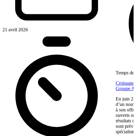
21 avril 2026
Temps de l
Croissance
Groupe Af
En juin 20
d’un nouv
à son offr
ouverts su
résultats d
sont prévu
spécialiste