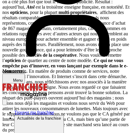
on a crié plus fort que tout le monde en publicité. Résultat :
aujourd’hui,
Atol
est la troisième enseigne française, en notoriété. Et
nos
opticiens
, pour la plupart
multi-propriétaires
, affichent des
résultats comparables aux concurrents. A nous seuls nous
représentons, centrale et
affiliés
confondus, une puissance d’achat
de 867 magasins. Demain, certainement plus, car nous sommes en
relations rapprochées avec d’autres acteurs qui nous ressemblent au
niveau européen, pour acheter ensemble et gagner encore en poids
auprès des fournisseurs. Parallèlement, nous avons mis en place une
nouvelle gouvernance, qui a pour leitmotiv d’être le plus proche
possible des
associés de la coopérative
. Nous voulons remettre
l’
opticien
de quartier au centre de notre modèle.
Ce qui ne vous
empêche pas d’innover, en vous lançant par exemple dans le e-
Mon compte
commerce…
En matière de produits comme de services, notre
priorité c’est l’innovation. Et Internet s’inscrit dans cette démarche.
Menu
Depuis trois ans, nous réfléchissons avec nos associés à la manière
d’aborder les ventes en ligne. Nous avons regardé ce que faisaient
les concurrents. Et nous pensons avoir trouvé la bonne solution. La
plupart des pure-players ouvrent aujourd’hui des magasins ; nous
avons nous déjà les magasins et voulons nous servir du Web pour
attirer les nouveaux consommateurs de lunettes. Mais toujours avec
Trouver ma franchise
le support d’un magasin. Nous ne voulons pas que le CA généré par
Actualités de la franchise
Internet vienne en concurrence du CA, mais bien qu’une partie de
leur CA soit issu du digital. Notre site marchand sera lancé au cours
du premier semestre 2016.