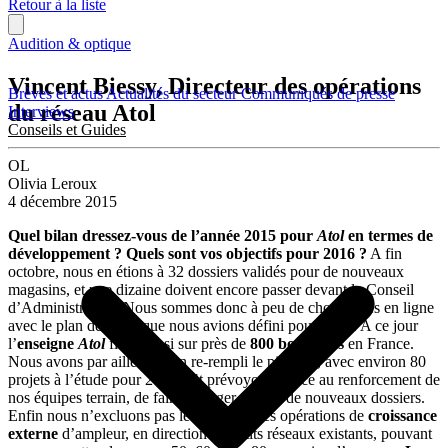
Retour à la liste
Audition & optique
Vincent Biessy, Directeur des opérations
Brèves et actus
Actualités du secteur
Communiqués de presse
du réseau Atol
Interviews
Conseils et Guides
OL
Olivia Leroux
4 décembre 2015
Quel bilan dressez-vous de l’année 2015 pour
Atol
en termes de
développement ? Quels sont vos objectifs pour 2016 ?
A fin
octobre, nous en étions à 32 dossiers validés pour de nouveaux
magasins, et une dizaine doivent encore passer devant le Conseil
d’Administration. Nous sommes donc à peu de choses près en ligne
avec le plan de route que nous avions défini pour 2015. A ce jour
l’
enseigne
Atol
flotte ainsi sur près de
800 boutiques
en France.
Nous avons par ailleurs bien re-rempli le pipeline, avec environ 80
projets à l’étude pour 2016. Et prévoyons, grâce au renforcement de
nos équipes terrain, de faire émerger encore de nouveaux dossiers.
Enfin nous n’excluons pas le recours à des opérations de
croissance
externe
d’ampleur, en direction de petits réseaux existants, pouvant