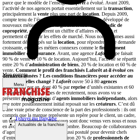
parce que le modèle de l’enseigne
Laforêt
a évolué. Avant 2009,
l’activité de nos agences portait essentiellement sur la
transaction
,
principalement la
vente
plus une part de
location
. Depuis 2009,
compte tenu de l’évolution du marché, nous avons développé de
nouveaux métiers, comme la
gestion locative
et le
syndic de
copropriété
, qui génèrent un chiffre d’affaires récurrent et
permettent d’amortir les effets de marché. Nous nous sommes aussi
fortement développés sur la
location
, pour répondre à une demande
croissante, et sur des métiers connexes comme le
financement
immobilier
et l’
assurance
. Avant, une agence
Laforêt
type faisait
90 % de vente et 10 % de location. Aujourd’hui, l’activité se répartit
entre 20 % d’
administration de biens
, 20 % de location et 60 % de
vente.
Comment le profil des franchisés Laforêt at-il évolué ces
Mon compte
dernières années ? Les conditions financières pour accéder au
réseau ont-elles changé ?
Laforêt
ouvre 50 à 80
agences
Menu
franchisées
par an, dont 40 % par
reprise
d’unités existantes et 60
% par
création
. En termes de recrutement, nous avons vu se
présenter de plus en plus d’
agents immobiliers indépendants
, alors
que notre positionnement initial reposait sur les
créateurs
. C’est dû
à une vraie prise de conscience de la part des professionnels : ils ont
compris que la marque représente un repère pour le client, un cadre,
Trouver ma franchise
un tarif, une référence. Beaucoup sont donc venus vers nous et nous
Actualités de la franchise
en avons transformé un certain nombre. Beaucoup de collaborateurs
d’agence, de commerciaux ont aussi postulé pour devenir chefs
d’entreprise. Nous recrutons environ 20 % de
professionnels de