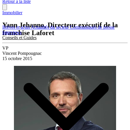
Retour à la liste
Immobilier
Yann Jehanno, Directeur exécutif de la
Brèves et actus
Actualités du secteur
Communiqués de presse
franchise Laforet
Interviews
Conseils et Guides
VP
Vincent Pompougnac
15 octobre 2015