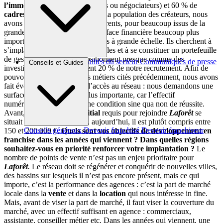
l’immobilier
(agents immobiliers ou négociateurs) et 60 % de
cadres en reconversion
. Parmi la population des créateurs, nous
avons vu arriver des profils différents, pour beaucoup issus de la
grande distribution, avec une surface financière beaucoup plus
importante qu’avant et des projets à grande échelle. Ils cherchent à
s’implanter sur trois ou quatre villes et à se constituer un portefeuille
de gestion locative, et se positionnent presque comme des
Brèves et actus
Actualités du secteur
Communiqués de presse
Conseils et Guides
investisseurs : ils représentent 20 % de notre recrutement. Afin de
Interviews
pouvoir développer tous les métiers cités précédemment, nous avons
fait évoluer les conditions d’accès au réseau : nous demandons une
surface financière un peu plus importante, car l’effectif
numérique en agence est une condition sine qua non de réussite.
Avant, l’
investissement initial
requis pour rejoindre
Laforêt
se
situait autour de 100 000 €, aujourd’hui, il est plutôt compris entre
Conseils généraux
Devenir franchisé
Devenir franchiseur
150 et 200 000 €.
Quels sont vos objectifs de développement en
franchise dans les années qui viennent ? Dans quelles régions
souhaitez-vous en priorité renforcer votre implantation ?
Le
nombre de points de vente n’est pas un enjeu prioritaire pour
Laforêt
.
Le réseau doit se régénérer et conquérir de nouvelles villes,
des bassins sur lesquels il n’est pas encore présent, mais ce qui
importe, c’est la performance des agences : c’est la part de marché
locale dans la
vente
et dans la
location
qui nous intéresse in fine.
Mais, avant de viser la part de marché, il faut viser la couverture du
marché, avec un effectif suffisant en agence : commerciaux,
assistante, conseiller métier etc. Dans les années qui viennent, une