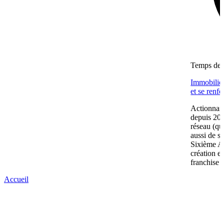
Temps de l
Immobilier
et se renf
Actionnair
depuis 202
réseau (qu
aussi de s
Sixième A
création e
franchise 
Accueil