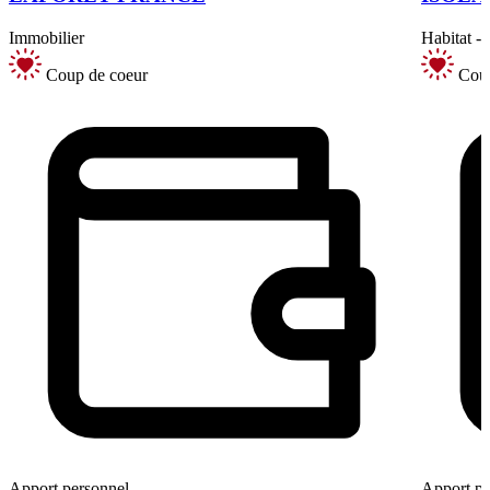
Immobilier
Habitat -
Coup de coeur
Coup
Apport personnel
Apport pe