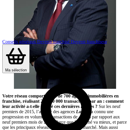
Conseils généraux
Devenir franchisé
Devenir franchiseur
Ma sélection
Votre réseau comporte près de 700 agences immobilières en
franchise, réalisant 25 à 30 000 transactions par an : comment
leur activité a-t-elle évolué ces dernières années ?
Sur les neuf
premiers de 2015, l’activité des agences
Laforêt
a connu une
progression en volume de transactions de +10 % par rapport aux
neuf premiers mois de 2014. Parce que le marché va mieux, et parce
que les principaux réseaux surperforment le marché. Mais aussi