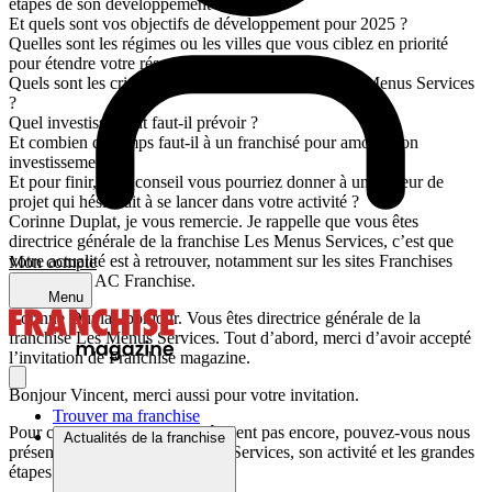
étapes de son développement ?
Et quels sont vos objectifs de développement pour 2025 ?
Quelles sont les régimes ou les villes que vous ciblez en priorité
pour étendre votre réseau sur le territoire ?
Quels sont les critères pour devenir franchisé à Les Menus Services
?
Quel investissement faut-il prévoir ?
Et combien de temps faut-il à un franchisé pour amortir son
investissement ?
Et pour finir, quel conseil vous pourriez donner à un porteur de
projet qui hésiterait à se lancer dans votre activité ?
Corinne Duplat, je vous remercie. Je rappelle que vous êtes
directrice générale de la franchise Les Menus Services, c’est que
votre actualité est à retrouver, notamment sur les sites Franchises
Mon compte
magazine et AC Franchise.
Menu
Corinne Duplat, bonjour. Vous êtes directrice générale de la
franchise Les Menus Services. Tout d’abord, merci d’avoir accepté
l’invitation de Franchise magazine.
Bonjour Vincent, merci aussi pour votre invitation.
Trouver ma franchise
Pour ceux qui ne vous connaîtraient pas encore, pouvez-vous nous
Actualités de la franchise
présenter l’enseigne Les Menus Services, son activité et les grandes
étapes de son développement ?