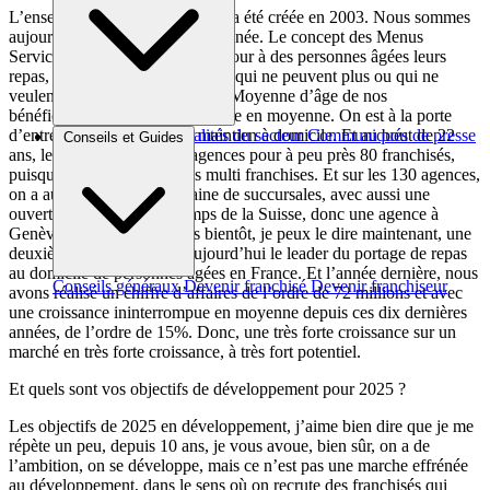
L’enseigne Les Menus Services a été créée en 2003. Nous sommes
aujourd’hui dans notre 22ème année. Le concept des Menus
Services, c’est de livrer chaque jour à des personnes âgées leurs
repas, donc des personnes âgées qui ne peuvent plus ou qui ne
veulent plus cuisiner chez elles. Moyenne d’âge de nos
bénéficiaires, 85 ans quand même en moyenne. On est à la porte
d’entrée, je dis souvent, du maintien à domicile. Et au bout de 22
Brèves et actus
Actualités du secteur
Communiqués de presse
Conseils et Guides
ans, le réseau compte 130 agences pour à peu près 80 franchisés,
Interviews
puisqu’on a aujourd’hui des multi franchises. Et sur les 130 agences,
on a aujourd’hui une douzaine de succursales, avec aussi une
ouverture il y a quelque temps de la Suisse, donc une agence à
Genève, et puis bientôt, très bientôt, je peux le dire maintenant, une
deuxième agence. On est aujourd’hui le leader du portage de repas
au domicile de personnes âgées en France. Et l’année dernière, nous
Conseils généraux
Devenir franchisé
Devenir franchiseur
avons réalisé un chiffre d’affaires de l’ordre de 72 millions et avec
une croissance ininterrompue en moyenne depuis ces dix dernières
années, de l’ordre de 15%. Donc, une très forte croissance sur un
marché en très forte croissance, à très fort potentiel.
Et quels sont vos objectifs de développement pour 2025 ?
Les objectifs de 2025 en développement, j’aime bien dire que je me
répète un peu, depuis 10 ans, je vous avoue, bien sûr, on a de
l’ambition, on se développe, mais ce n’est pas une marche effrénée
au développement, dans le sens où on recrute des franchisés qui