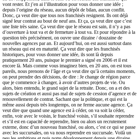
vont rester. Et j’en ai l’illustration pour vous donner une idée ;
depuis l’origine du réseau, aucun dépôt de bilan, aucun conflit.
Donc, ça veut dire que tous nos franchisés resignent. Ils ont déjà
signé leur contrat au bout de neuf ans. Et ça, ça veut dire que c’est
une liste très saine. Ça veut dire que le réseau est sain, il n’y a pas
d’ouverture à tout va et de fermeture à tout va. Et pour répondre à la
question très précisément, on ouvre une dizaine / douzaine de
nouvelles agences par an. Et aujourd’hui, on est aussi surtout dans
un réseau qui est en maturité. Ça veut dire que les franchisés
historiques, pour vous donner une idée, ils sont là depuis
pratiquement 20 ans, puisque le premier a signé en 2006 et il est
encore là. Mais comme vous imaginez bien, en 20 ans, on est tous
pareils, nous prenons de l’âge et ça veut dire qu’à certains moments,
on peut prendre des décisions, de dire : Je change de région parce
que je commence à changer, à avoir d’autres projets de vie. Ou
alors, bien entendu, le grand sujet de la retraite. Donc, on a et des
sujets de création et aussi pas mal de sujets de cession d’agence et de
renouvellement de contrat. Sachant que la politique, et qui est la
même aussi depuis très longtemps, on ne ferme aucune agence. Ça
veut dire que quand une agence est à céder, on va soit la céder,
enfin, voir avec le voisin, le franchisé voisin, s’il souhaite reprendre
et s’il est en capacité de reprendre, bien ou alors un recrutement
externe, donc d’un nouveau franchisé, ou alors, c’est ce qui se passe
avec les succursales, on va nous reprendre en succursale. Voilà un
peu les ambitions et puis notre développement depuis une dizaine