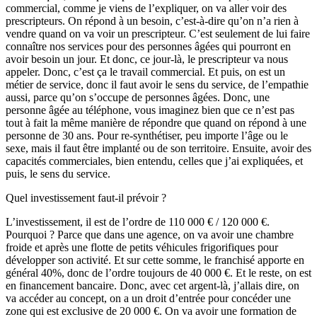
commercial, comme je viens de l’expliquer, on va aller voir des
prescripteurs. On répond à un besoin, c’est-à-dire qu’on n’a rien à
vendre quand on va voir un prescripteur. C’est seulement de lui faire
connaître nos services pour des personnes âgées qui pourront en
avoir besoin un jour. Et donc, ce jour-là, le prescripteur va nous
appeler. Donc, c’est ça le travail commercial. Et puis, on est un
métier de service, donc il faut avoir le sens du service, de l’empathie
aussi, parce qu’on s’occupe de personnes âgées. Donc, une
personne âgée au téléphone, vous imaginez bien que ce n’est pas
tout à fait la même manière de répondre que quand on répond à une
personne de 30 ans. Pour re-synthétiser, peu importe l’âge ou le
sexe, mais il faut être implanté ou de son territoire. Ensuite, avoir des
capacités commerciales, bien entendu, celles que j’ai expliquées, et
puis, le sens du service.
Quel investissement faut-il prévoir ?
L’investissement, il est de l’ordre de 110 000 € / 120 000 €.
Pourquoi ? Parce que dans une agence, on va avoir une chambre
froide et après une flotte de petits véhicules frigorifiques pour
développer son activité. Et sur cette somme, le franchisé apporte en
général 40%, donc de l’ordre toujours de 40 000 €. Et le reste, on est
en financement bancaire. Donc, avec cet argent-là, j’allais dire, on
va accéder au concept, on a un droit d’entrée pour concéder une
zone qui est exclusive de 20 000 €. On va avoir une formation de