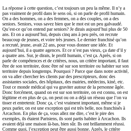
La réponse à cette question, c’est toujours un peu la même. Il n’y a
pas vraiment de profil dans le sens où, si on parle de profil humain.
On a des hommes, on a des femmes, on a des couples, on a des
seniors. Seniors, vous savez bien que le mot est un peu galvaudé.
Qu’est-ce qu’on entend par seniors? Je dirais aujourd’hui plus de 50
ans. Et on a aujourd’hui, depuis cinq ans à peu près, on recrute
beaucoup de jeunes, et voire très jeunes. Le dernier franchisé qu’on
a recruté, jeune, avait 22 ans, pour vous donner une idée. Et
aujourd’hui, il a quatre agences. Et ce n’est pas vieux, ça date d’il y
a quatre ans. Sur, je dirais, le profil humain, c’est ça. Après, si on
parle de compétences et de critères, nous, un critère important, il faut
être de son territoire, donc être né sur son territoire ou habiter sur son
territoire depuis longtemps. Pourquoi ? Parce que dans notre activité,
on va aller chercher les clients par des prescripteurs, donc des
assistantes sociales, des hôpitaux, des mairies, médecins, kiné, etc.
Tout ce monde médical qui va graviter autour de la personne âgée.
Donc forcément, quand on est sur son territoire, on est connu, on est
légitime et en plus de ça, on peut ou on a déjà un réseau que l’on va
tisser et entretenir. Donc ça, c’est vraiment important, même si je
peux parler, on est une exception qui est très belle, nos franchisés à
Arcachon. En plus de ça, vous allez me dire, c’est le pire des
exemples, ils étaient Parisiens, ils sont partis habiter à Arcachon. Ils
avaient déjà une maison là-bas, bien sûr. Ils ont brillamment réussi.
Comme quoi, l’exception peut être aussi bonne. Après, le critère