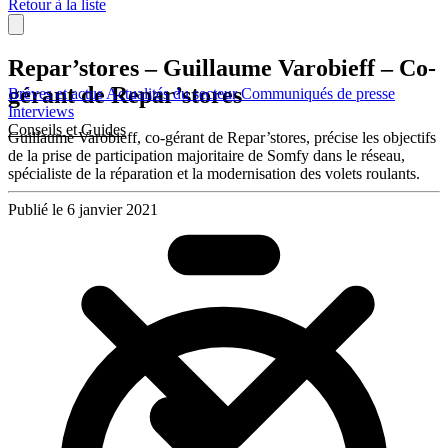
Retour à la liste
Repar’stores – Guillaume Varobieff – Co-
gérant de Repar’stores
Brèves et actus
Actualités du secteur
Communiqués de presse
Interviews
Conseils et Guides
Guillaume Varobieff, co-gérant de Repar’stores, précise les objectifs
de la prise de participation majoritaire de Somfy dans le réseau,
spécialiste de la réparation et la modernisation des volets roulants.
Publié le 6 janvier 2021