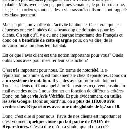
maladie. Mais avec le temps, quelques semaines, le port du masque,
les gestes barrières, tout cela les a vite rassurés et ils nous ont rappelé
très classiquement.
Mais en plus, on va dire de l’activité habituelle. C’est vrai que les
dépenses ont été limitées dans beaucoup de domaines pour les
clients. On sait qu’il y a eu une épargne importante des Français et
donc
on a bénéficié de cette épargne
pour, on va dire, de la
surconsommation dans leur habitat.
Est ce que l’avis client est une notion importante pour vous? Quels
outils vous avez pour mesurer leur satisfaction?
C’est très important pour nous. En terme de notoriété, la e-
réputation, notamment, est fondamentale chez Reparstores. Donc
on
a un système de notation
. Il y a des avis sur notre site Internet.
Tous les clients qui font appel à un Reparstores reçoivent ensuite un
mail avec des notes à nous donner en fonction de différents critères.
Donc, on fait ça
via Avis Vérifiés
. Et puis évidemment,
on utilise
les avis Google
. Donc aujourd’hui, on a
plus de 110.000 avis
vérifiés chez Réparstores avec une note globale de 9,7 sur 10
.
Donc, c’est dire si pour nous, l’avis de nos clients est important et
c’est vraiment
quelque chose qui fait partie de l’ADN de
Réparstrores.
C’est à dire qu’on a voulu, quand on a créé