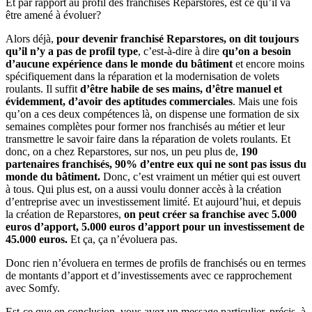
Et par rapport au profil des franchisés Reparstores, est ce qu’il va
être amené à évoluer?
Alors déjà,
pour devenir franchisé Reparstores, on dit toujours
qu’il n’y a pas de profil type
, c’est-à-dire à dire
qu’on a besoin
d’aucune expérience dans le monde du bâtiment
et encore moins
spécifiquement dans la réparation et la modernisation de volets
roulants. Il suffit
d’être habile de ses mains, d’être manuel et
évidemment, d’avoir des aptitudes commerciales
. Mais une fois
qu’on a ces deux compétences là, on dispense une formation de six
semaines complètes pour former nos franchisés au métier et leur
transmettre le savoir faire dans la réparation de volets roulants. Et
donc, on a chez Reparstores, sur nos, un peu plus de,
190
partenaires franchisés, 90% d’entre eux qui ne sont pas issus du
monde du bâtiment.
Donc, c’est vraiment un métier qui est ouvert
à tous. Qui plus est, on a aussi voulu donner accès à la création
d’entreprise avec un investissement limité. Et aujourd’hui, et depuis
la création de Reparstores,
on peut créer sa franchise avec 5.000
euros d’apport, 5.000 euros d’apport pour un investissement de
45.000 euros.
Et ça, ça n’évoluera pas.
Donc rien n’évoluera en termes de profils de franchisés ou en termes
de montants d’apport et d’investissements avec ce rapprochement
avec Somfy.
Est-ce que,en conclusion, vous avez un message particulier, précis, à