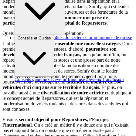
Reparstores. Reparstores est spécialisé dans la réparation et la
modernisation de stores et de volets roulants. Somfy, qui est leader
mondial de l’automatisation des ouvertures et des fermetures de la
maison et du bâtiment,
vient d’annoncer une prise de
participation majoritaire au capital de Reparstores
.
Quels sont les objectifs de cette opération?
Brèves et actus
Actualités du secteur
Communiqués de presse
Conseils et Guides
Interviews
L’objectif est de
concocter ensemble une nouvelle stratégie.
Donc
premier objectif pour Reparstores, d’abord,
poursuivre son
développement sur le marché français,
puisqu’aujourd’hui, on
répare les volets roulants, les stores et une grosse part de notre
activité, c’est le changement et la motorisation en nombre des
moteurs de volets roulants et de stores. Somfy étant le leader
mondial de cette activité, donc le premier objectif pour nous
Conseils généraux
Devenir franchisé
Devenir franchiseur
poursuivre notre développement,
atteindre le nombre de 500
véhicules d’ici cinq ans sur le territoire français
. Et puis, on
travaille aussi à une
diversification de notre activité
en dupliquant
le concept actuel de Reparstores, qui est la réparation et
modernisation de volets roulants et de stores dans des activités qui
sont connexes.
Ensuite,
second objectif pour Reparstores, l’Europe,
l’international.
On a créé un métier il y a douze ans qui n’existait
pas et aujourd’hui, on constate que ce métier n’existe pas à
l’international et dans les pays européens. Grâce à Somfy et à sa