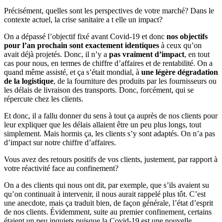
Précisément, quelles sont les perspectives de votre marché? Dans le
contexte actuel, la crise sanitaire a t elle un impact?
On a dépassé l’objectif fixé avant Covid-19 et donc
nos objectifs
pour l’an prochain sont exactement identiques
à ceux qu’on
avait déjà projetés. Donc, il n’y a
pas vraiment d’impact
, en tout
cas pour nous, en termes de chiffre d’affaires et de rentabilité. On a
quand même assisté, et ça s’était mondial, à
une légère dégradation
de la logistique
, de la fourniture des produits par les fournisseurs ou
les délais de livraison des transports. Donc, forcément, qui se
répercute chez les clients.
Et donc, il a fallu donner du sens à tout ça auprès de nos clients pour
leur expliquer que les délais allaient être un peu plus longs, tout
simplement. Mais hormis ça, les clients s’y sont adaptés. On n’a pas
d’impact sur notre chiffre d’affaires.
Vous avez des retours positifs de vos clients, justement, par rapport à
votre réactivité face au confinement?
On a des clients qui nous ont dit, par exemple, que s’ils avaient su
qu’on continuait à intervenir, il nous aurait rappelé plus tôt. C’est
une anecdote, mais ça traduit bien, de façon générale, l’état d’esprit
de nos clients. Évidemment, suite au premier confinement, certains
étaient un peu inquiets puisque la Covid-19 est une nouvelle