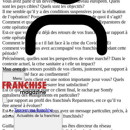
Vous avez parlé d’un développement au niveau européen. Quels
sont les pays cibles? Quels sont les objectifs?
Il me semble qu’il y a des conditions suspensives pour la réalisation
de l’opération? Pouvez-vous me dire rapidement de quoi il s’agit?
Comment et quand vous avez informé les franchisés Reparstores de
cette opération?
Est-ce que vous avez déjà des retours de vos franchisés par rapport à
cette opération?
Comment le réseau a t il fait face à la crise du Covid-19? Et
comment vous, vous avez accompagné vos franchisés pendant cette
période?
Précisément, quelles sont les perspectives de votre marché? Dans le
contexte actuel, la crise sanitaire a t elle un impact?
Vous avez des retours positifs de vos clients, justement, par rapport à
Mon compte
votre réactivité face au confinement?
Menu
Est ce que l’avis client est une notion importante pour vous? Quels
outils vous avez pour mesurer leur satisfaction?
Est ce que justement pour ce client final, le rachat par Somfy
entraînera des changements en particulier?
Et par rapport au profil des franchisés Reparstores, est ce qu’il va
être amené à évoluer?
Trouver ma franchise
Est-ce que,en conclusion, vous avez un message particulier, précis, à
adressé à vos franchisés et futurs franchisés?
Actualités de la franchise
Guillaume Varobieff, bonjour, vous êtes directeur du réseau