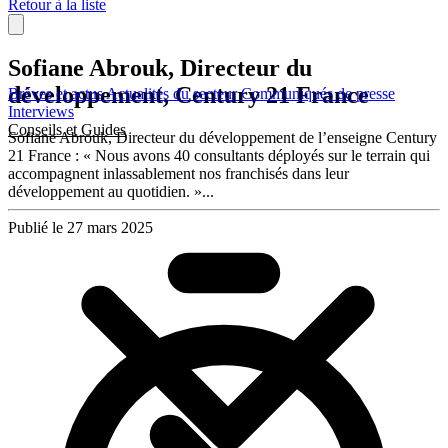
Retour à la liste
Sofiane Abrouk, Directeur du
développement, Century 21 France
Brèves et actus
Actualités du secteur
Communiqués de presse
Interviews
Conseils et Guides
Sofiane Abrouk, Directeur du développement de l’enseigne Century
21 France : « Nous avons 40 consultants déployés sur le terrain qui
accompagnent inlassablement nos franchisés dans leur
développement au quotidien. »...
Publié le 27 mars 2025