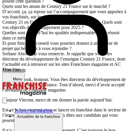
posent cette question ?
Quels sont les atouts de Century 21 France sur le marché ?
D’accord, ça, ça repose sur l’accompagnement que vous apportez à
vos franchisés, sur les formations ?
Century 21 en France, c’est aujourd’hui 950 agences. Quels sont
vos objectifs de développement pour 2025 ?
Quelles sont aujourd’hui les qualités indispensables pour réussir
dans ce métier ?
Et pour finir, quel conseil vous pourriez donner à un porteur de
projet qui hésiterait à vous rejoindre ?
Sofiane Abrouk, je vous remercie. Je rappelle que vous êtes
directeur du développement de l’enseigne Century 21 France, dont
l’actualité est à retrouver sur les sites Franchises magazine et AC
Franchise.
Mon compte
Sofiane Abrouk, bonjour. Vous êtes directeur du développement de
Menu
l’enseigne Century 21 France. Tout d’abord, merci d’avoir accepté
l’invitation de Franchise magazine.
Bonjour Vincent, merci de me donner la parole aujourd’hui.
Est-ce le bon moment pour se lancer en franchise dans le secteur de
Trouver ma franchise
l’immobilier ? Qu’est-ce que vous dites aux candidats qui vous
Actualités de la franchise
posent cette question ?
Il n’y a jamais bon ou mauvais moment. C’est toujours le bon