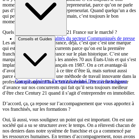
moment pour se lancer dans l’entrepreneuriat, parce qu’on ne parle
pas d’immobilier, on parle d’entrepreneuriat. Quand quelqu’un a des
qui peut être prend son destin en main, c’est toujours le bon
moment.
Quels sont les atouts de Century 21 France sur le marché ?
Brèves et actus
Actualités du secteur
Communiqués de presse
Conseils et Guides
Les atouts de Century 21 France, déjà, c’est que c’est une marque
Interviews
qui est jalousée par ses concurrents parce qu’on est la première
franchise immobilière en France sur le plan historique. C’est une
marque qui a été créée dans les années 70 aux États-Unis et qui s’est
implantée sur le territoire français en 1987. On a cet avantage-là
d’avoir été précurseur, déjà à ce titre d’être là, mais surtout aussi
parce qu’on est arrivé avec une méthode de travail innovante dans la
Conseils généraux
Devenir franchisé
Devenir franchiseur
profession qui aujourd’hui a fait des émules. On a cette longueur
d’avance sur nos concurrents qui fait qu’il sera toujours meilleur
d’être chez Century 21 quand il s’agit d’entreprendre en immobilier.
D’accord, ça, ça repose sur l’accompagnement que vous apportez à
vos franchisés, sur les formations ?
Oui, là aussi, vous soulignez un point qui est important. On est une
société qui a su se structurer avec le temps. On a réinvesti chacun de
nos deniers dans notre système de franchise et ça a commencé par
les ressources humaines. En termes d’accompagnement, nous avons