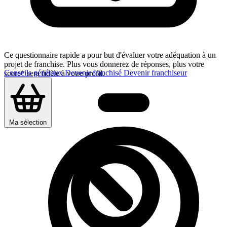
Ce questionnaire rapide a pour but d'évaluer votre adéquation à un
projet de franchise. Plus vous donnerez de réponses, plus votre
Conseils généraux
Devenir franchisé
Devenir franchiseur
score* sera fidèle à votre profil.
Ma sélection