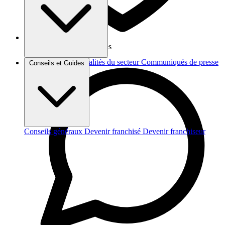
Vos données sont protégées
Brèves et actus
Actualités du secteur
Communiqués de presse
Conseils et Guides
Interviews
Conseils généraux
Devenir franchisé
Devenir franchiseur