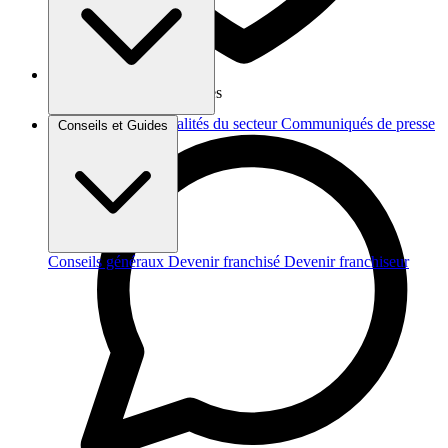
Vos données sont protégées
Brèves et actus
Actualités du secteur
Communiqués de presse
Conseils et Guides
Interviews
Conseils généraux
Devenir franchisé
Devenir franchiseur