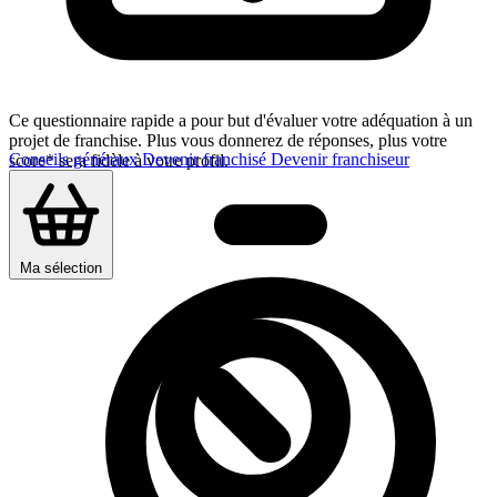
Ce questionnaire rapide a pour but d'évaluer votre adéquation à un
projet de franchise. Plus vous donnerez de réponses, plus votre
Conseils généraux
Devenir franchisé
Devenir franchiseur
score* sera fidèle à votre profil.
Ma sélection