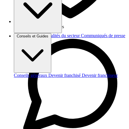
Vos données sont protégées
Brèves et actus
Actualités du secteur
Communiqués de presse
Conseils et Guides
Interviews
Conseils généraux
Devenir franchisé
Devenir franchiseur