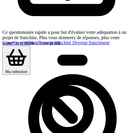
Ce questionnaire rapide a pour but d'évaluer votre adéquation à un
projet de franchise. Plus vous donnerez de réponses, plus votre
Conseils généraux
Devenir franchisé
Devenir franchiseur
score* sera fidèle à votre profil.
Ma sélection