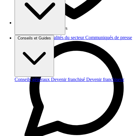
Vos données sont protégées
Brèves et actus
Actualités du secteur
Communiqués de presse
Conseils et Guides
Interviews
Conseils généraux
Devenir franchisé
Devenir franchiseur