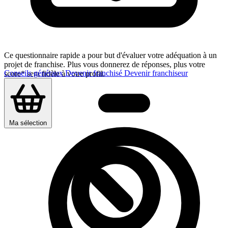
Ce questionnaire rapide a pour but d'évaluer votre adéquation à un
projet de franchise. Plus vous donnerez de réponses, plus votre
Conseils généraux
Devenir franchisé
Devenir franchiseur
score* sera fidèle à votre profil.
Ma sélection