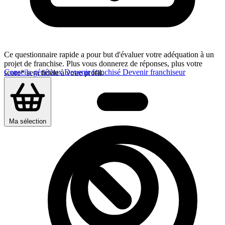
Ce questionnaire rapide a pour but d'évaluer votre adéquation à un
projet de franchise. Plus vous donnerez de réponses, plus votre
Conseils généraux
Devenir franchisé
Devenir franchiseur
score* sera fidèle à votre profil.
Ma sélection