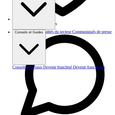
Vos données sont protégées
Brèves et actus
Actualités du secteur
Communiqués de presse
Conseils et Guides
Interviews
Conseils généraux
Devenir franchisé
Devenir franchiseur