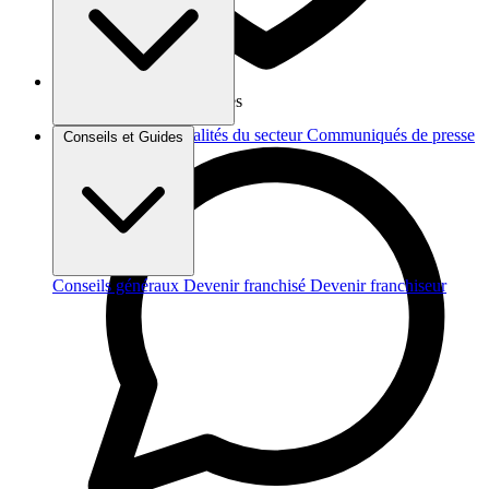
Vos données sont protégées
Brèves et actus
Actualités du secteur
Communiqués de presse
Conseils et Guides
Interviews
Conseils généraux
Devenir franchisé
Devenir franchiseur