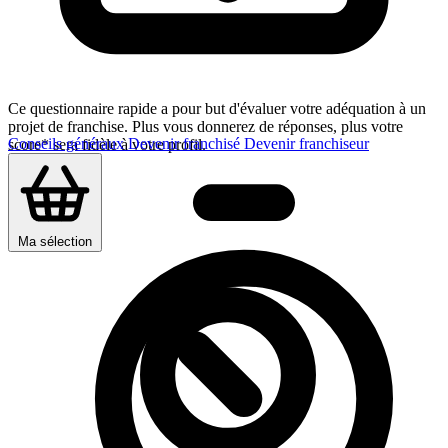
Ce questionnaire rapide a pour but d'évaluer votre adéquation à un
projet de franchise. Plus vous donnerez de réponses, plus votre
Conseils généraux
Devenir franchisé
Devenir franchiseur
score* sera fidèle à votre profil.
Ma sélection