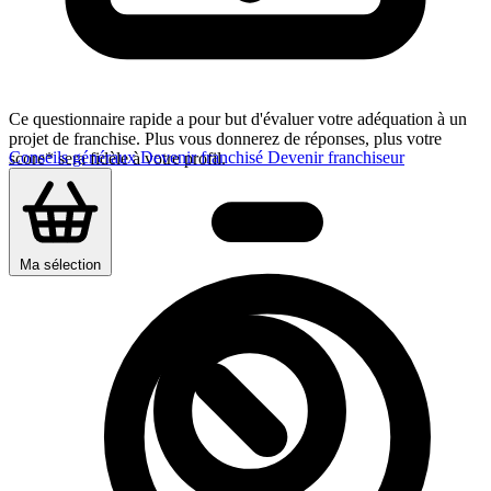
Ce questionnaire rapide a pour but d'évaluer votre adéquation à un
projet de franchise. Plus vous donnerez de réponses, plus votre
Conseils généraux
Devenir franchisé
Devenir franchiseur
score* sera fidèle à votre profil.
Ma sélection