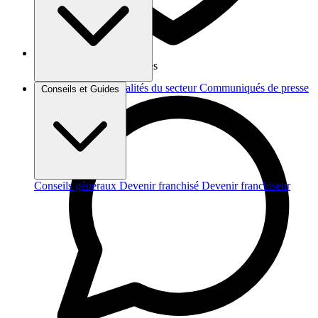
Vos données sont protégées
Brèves et actus
Actualités du secteur
Communiqués de presse
Conseils et Guides
Interviews
Conseils généraux
Devenir franchisé
Devenir franchiseur