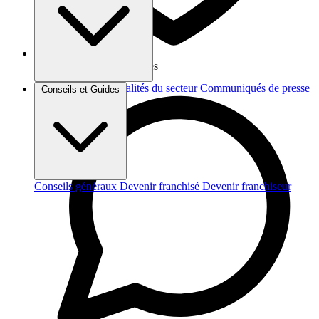
Vos données sont protégées
Brèves et actus
Actualités du secteur
Communiqués de presse
Conseils et Guides
Interviews
Conseils généraux
Devenir franchisé
Devenir franchiseur