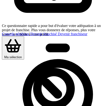
Ce questionnaire rapide a pour but d'évaluer votre adéquation à un
projet de franchise. Plus vous donnerez de réponses, plus votre
Conseils généraux
Devenir franchisé
Devenir franchiseur
score* sera fidèle à votre profil.
Ma sélection