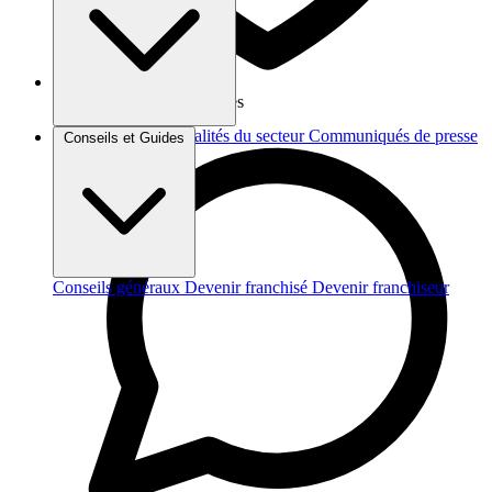
Vos données sont protégées
Brèves et actus
Actualités du secteur
Communiqués de presse
Conseils et Guides
Interviews
Conseils généraux
Devenir franchisé
Devenir franchiseur