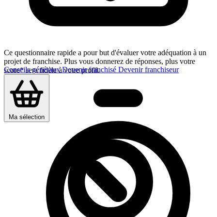
Ce questionnaire rapide a pour but d'évaluer votre adéquation à un
projet de franchise. Plus vous donnerez de réponses, plus votre
Conseils généraux
Devenir franchisé
Devenir franchiseur
score* sera fidèle à votre profil.
Ma sélection