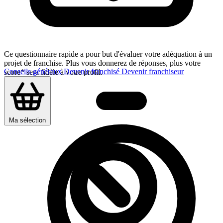
Ce questionnaire rapide a pour but d'évaluer votre adéquation à un
projet de franchise. Plus vous donnerez de réponses, plus votre
Conseils généraux
Devenir franchisé
Devenir franchiseur
score* sera fidèle à votre profil.
Ma sélection