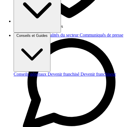
Vos données sont protégées
Brèves et actus
Actualités du secteur
Communiqués de presse
Conseils et Guides
Interviews
Conseils généraux
Devenir franchisé
Devenir franchiseur