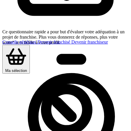
Ce questionnaire rapide a pour but d'évaluer votre adéquation à un
projet de franchise. Plus vous donnerez de réponses, plus votre
Conseils généraux
Devenir franchisé
Devenir franchiseur
score* sera fidèle à votre profil.
Ma sélection