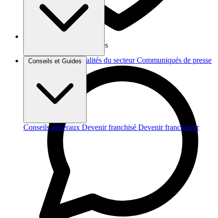
Vos données sont protégées
Brèves et actus
Actualités du secteur
Communiqués de presse
Conseils et Guides
Interviews
Conseils généraux
Devenir franchisé
Devenir franchiseur