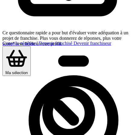
Ce questionnaire rapide a pour but d'évaluer votre adéquation à un
projet de franchise. Plus vous donnerez de réponses, plus votre
Conseils généraux
Devenir franchisé
Devenir franchiseur
score* sera fidèle à votre profil.
Ma sélection