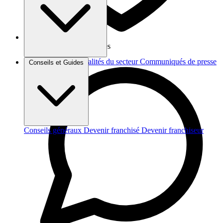
Vos données sont protégées
Brèves et actus
Actualités du secteur
Communiqués de presse
Conseils et Guides
Interviews
Conseils généraux
Devenir franchisé
Devenir franchiseur