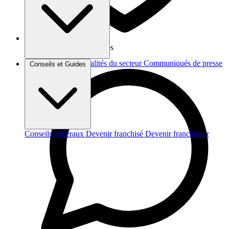
Vos données sont protégées
Brèves et actus
Actualités du secteur
Communiqués de presse
Conseils et Guides
Interviews
Conseils généraux
Devenir franchisé
Devenir franchiseur