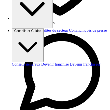
Vos données sont protégées
Brèves et actus
Actualités du secteur
Communiqués de presse
Conseils et Guides
Interviews
Conseils généraux
Devenir franchisé
Devenir franchiseur