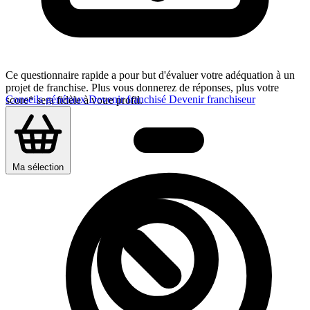
Ce questionnaire rapide a pour but d'évaluer votre adéquation à un
projet de franchise. Plus vous donnerez de réponses, plus votre
Conseils généraux
Devenir franchisé
Devenir franchiseur
score* sera fidèle à votre profil.
Ma sélection