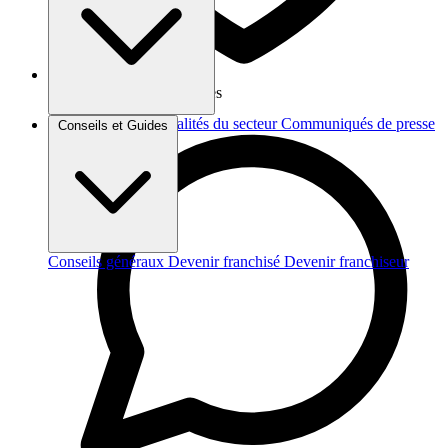
Vos données sont protégées
Brèves et actus
Actualités du secteur
Communiqués de presse
Conseils et Guides
Interviews
Conseils généraux
Devenir franchisé
Devenir franchiseur