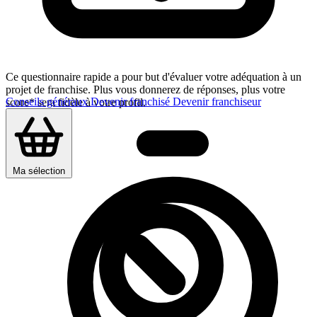
Ce questionnaire rapide a pour but d'évaluer votre adéquation à un
projet de franchise. Plus vous donnerez de réponses, plus votre
Conseils généraux
Devenir franchisé
Devenir franchiseur
score* sera fidèle à votre profil.
Ma sélection