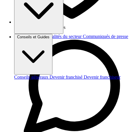
Vos données sont protégées
Brèves et actus
Actualités du secteur
Communiqués de presse
Conseils et Guides
Interviews
Conseils généraux
Devenir franchisé
Devenir franchiseur