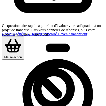
Ce questionnaire rapide a pour but d'évaluer votre adéquation à un
projet de franchise. Plus vous donnerez de réponses, plus votre
Conseils généraux
Devenir franchisé
Devenir franchiseur
score* sera fidèle à votre profil.
Ma sélection