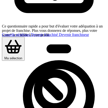
Ce questionnaire rapide a pour but d'évaluer votre adéquation à un
projet de franchise. Plus vous donnerez de réponses, plus votre
Conseils généraux
Devenir franchisé
Devenir franchiseur
score* sera fidèle à votre profil.
Ma sélection