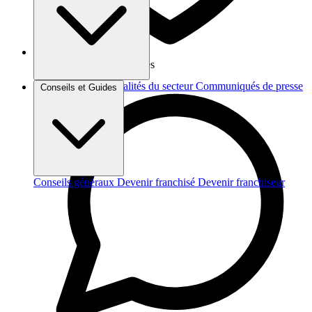
Vos données sont protégées
Brèves et actus
Actualités du secteur
Communiqués de presse
Conseils et Guides
Interviews
Conseils généraux
Devenir franchisé
Devenir franchiseur