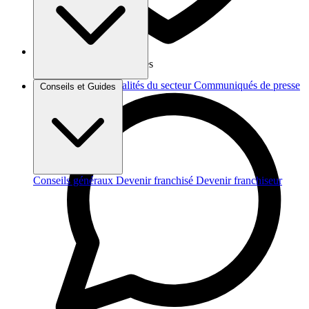
Vos données sont protégées
Brèves et actus
Actualités du secteur
Communiqués de presse
Conseils et Guides
Interviews
Conseils généraux
Devenir franchisé
Devenir franchiseur