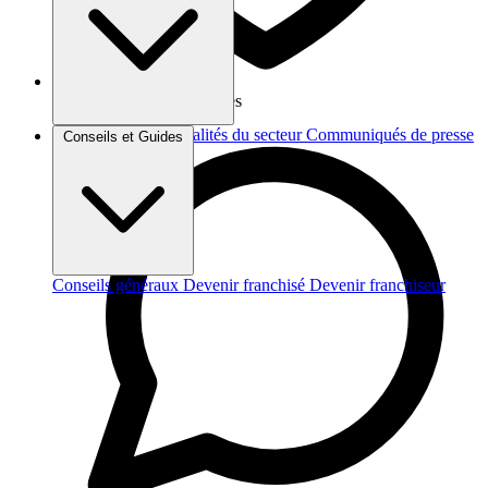
Vos données sont protégées
Brèves et actus
Actualités du secteur
Communiqués de presse
Conseils et Guides
Interviews
Conseils généraux
Devenir franchisé
Devenir franchiseur