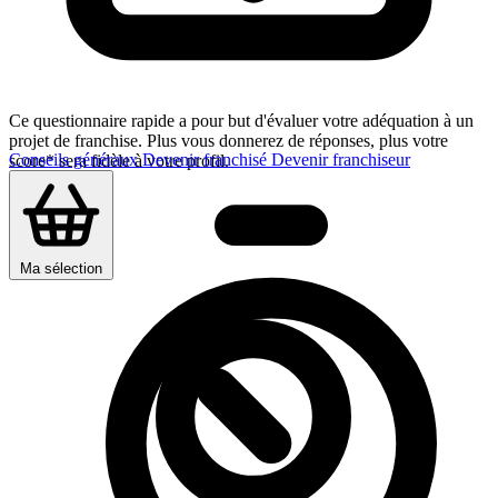
Ce questionnaire rapide a pour but d'évaluer votre adéquation à un
projet de franchise. Plus vous donnerez de réponses, plus votre
Conseils généraux
Devenir franchisé
Devenir franchiseur
score* sera fidèle à votre profil.
Ma sélection