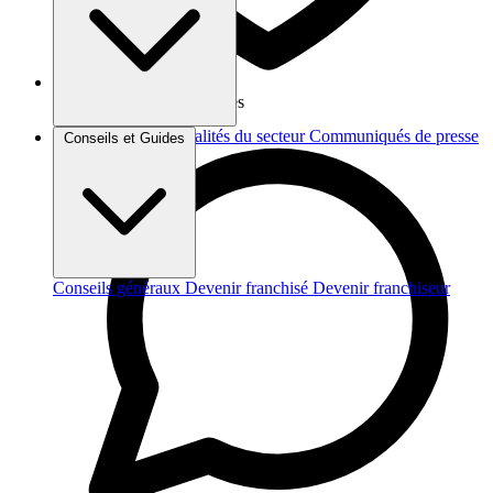
Vos données sont protégées
Brèves et actus
Actualités du secteur
Communiqués de presse
Conseils et Guides
Interviews
Conseils généraux
Devenir franchisé
Devenir franchiseur