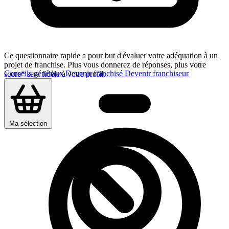
Ce questionnaire rapide a pour but d'évaluer votre adéquation à un
projet de franchise. Plus vous donnerez de réponses, plus votre
Conseils généraux
Devenir franchisé
Devenir franchiseur
score* sera fidèle à votre profil.
Ma sélection