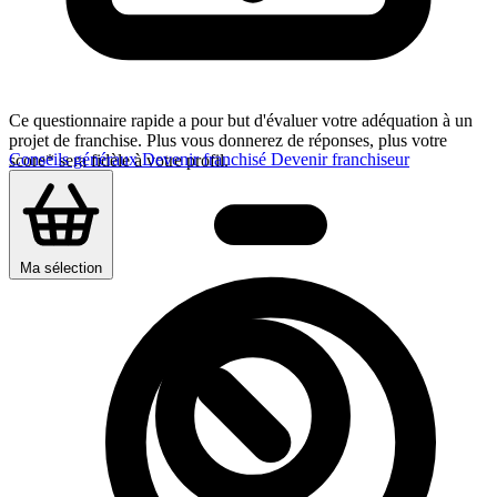
Ce questionnaire rapide a pour but d'évaluer votre adéquation à un
projet de franchise. Plus vous donnerez de réponses, plus votre
Conseils généraux
Devenir franchisé
Devenir franchiseur
score* sera fidèle à votre profil.
Ma sélection