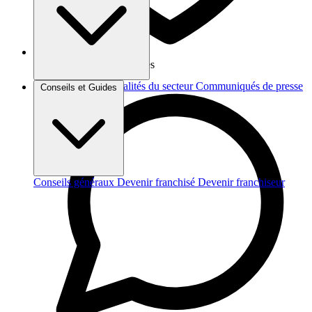
Vos données sont protégées
Brèves et actus
Actualités du secteur
Communiqués de presse
Conseils et Guides
Interviews
Conseils généraux
Devenir franchisé
Devenir franchiseur