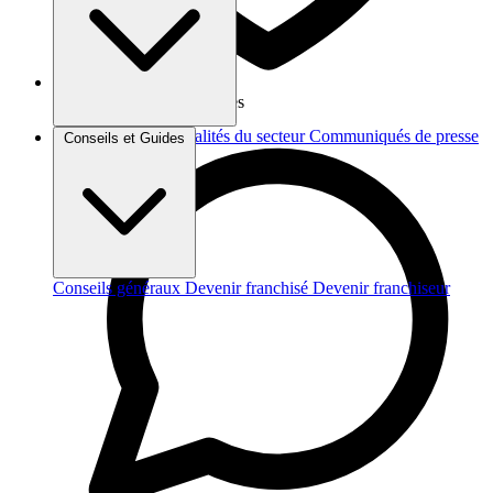
Vos données sont protégées
Brèves et actus
Actualités du secteur
Communiqués de presse
Conseils et Guides
Interviews
Conseils généraux
Devenir franchisé
Devenir franchiseur