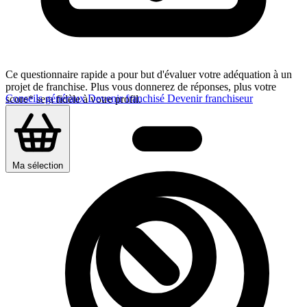
Ce questionnaire rapide a pour but d'évaluer votre adéquation à un
projet de franchise. Plus vous donnerez de réponses, plus votre
Conseils généraux
Devenir franchisé
Devenir franchiseur
score* sera fidèle à votre profil.
Ma sélection