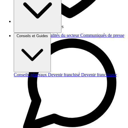
Vos données sont protégées
Brèves et actus
Actualités du secteur
Communiqués de presse
Conseils et Guides
Interviews
Conseils généraux
Devenir franchisé
Devenir franchiseur