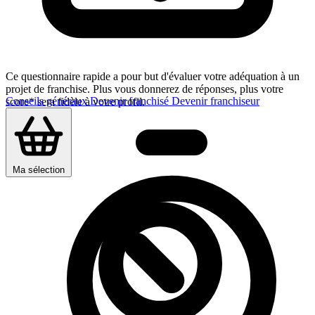
Ce questionnaire rapide a pour but d'évaluer votre adéquation à un
projet de franchise. Plus vous donnerez de réponses, plus votre
Conseils généraux
Devenir franchisé
Devenir franchiseur
score* sera fidèle à votre profil.
Ma sélection