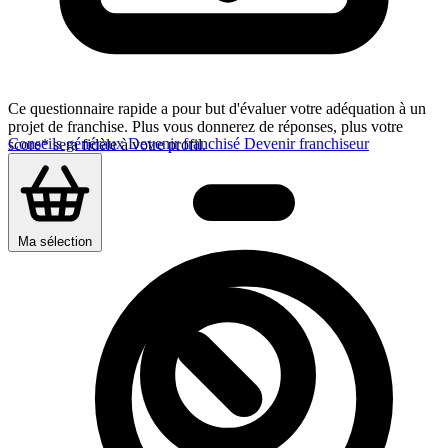
Ce questionnaire rapide a pour but d'évaluer votre adéquation à un
projet de franchise. Plus vous donnerez de réponses, plus votre
Conseils généraux
Devenir franchisé
Devenir franchiseur
score* sera fidèle à votre profil.
Ma sélection