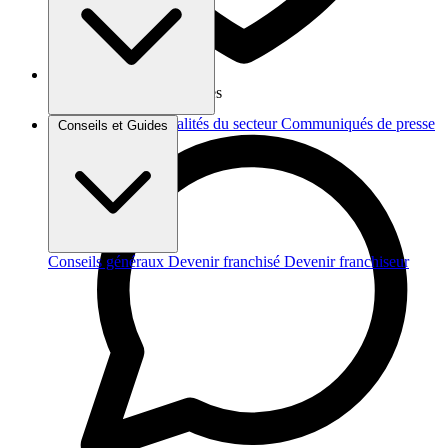
Vos données sont protégées
Brèves et actus
Actualités du secteur
Communiqués de presse
Conseils et Guides
Interviews
Conseils généraux
Devenir franchisé
Devenir franchiseur