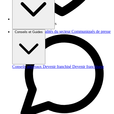
Vos données sont protégées
Brèves et actus
Actualités du secteur
Communiqués de presse
Conseils et Guides
Interviews
Conseils généraux
Devenir franchisé
Devenir franchiseur