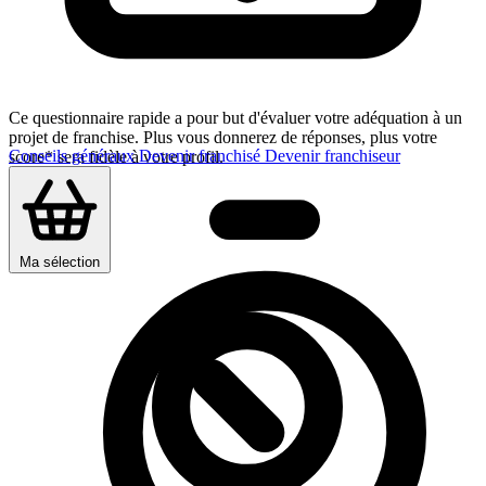
Ce questionnaire rapide a pour but d'évaluer votre adéquation à un
projet de franchise. Plus vous donnerez de réponses, plus votre
Conseils généraux
Devenir franchisé
Devenir franchiseur
score* sera fidèle à votre profil.
Ma sélection